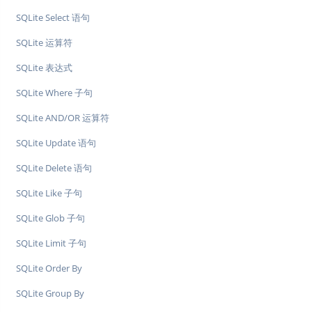
SQLite Select 语句
SQLite 运算符
SQLite 表达式
SQLite Where 子句
SQLite AND/OR 运算符
SQLite Update 语句
SQLite Delete 语句
SQLite Like 子句
SQLite Glob 子句
SQLite Limit 子句
SQLite Order By
SQLite Group By