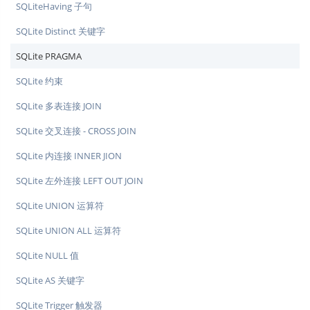
SQLiteHaving 子句
SQLite Distinct 关键字
SQLite PRAGMA
SQLite 约束
SQLite 多表连接 JOIN
SQLite 交叉连接 - CROSS JOIN
SQLite 内连接 INNER JION
SQLite 左外连接 LEFT OUT JOIN
SQLite UNION 运算符
SQLite UNION ALL 运算符
SQLite NULL 值
SQLite AS 关键字
SQLite Trigger 触发器