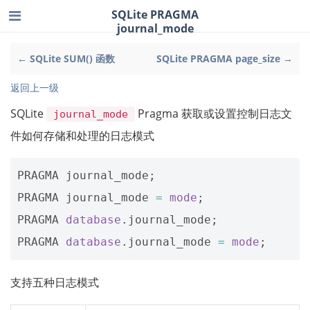
SQLite PRAGMA
journal_mode
← SQLite SUM() 函数
SQLite PRAGMA page_size →
返回上一级
SQLite
Pragma 获取或设置控制日志文
journal_mode
件如何存储和处理的日志模式
PRAGMA
journal_mode
;
PRAGMA
journal_mode
=
mode
;
PRAGMA
database
.
journal_mode
;
PRAGMA
database
.
journal_mode
=
mode
;
支持五种日志模式