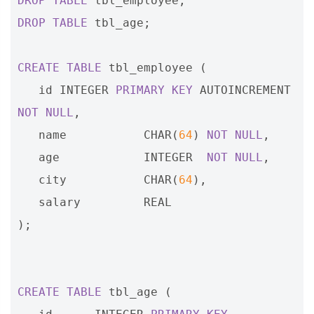
DROP
TABLE
tbl_employee
;
DROP
TABLE
tbl_age
;
CREATE
TABLE
tbl_employee
(
id
INTEGER
PRIMARY
KEY
AUTOINCREMENT
NOT
NULL
,
name
CHAR
(
64
)
NOT
NULL
,
age
INTEGER
NOT
NULL
,
city
CHAR
(
64
),
salary
REAL
);
CREATE
TABLE
tbl_age
(