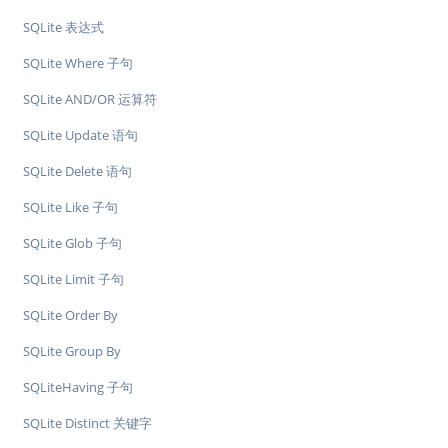
SQLite 表达式
SQLite Where 子句
SQLite AND/OR 运算符
SQLite Update 语句
SQLite Delete 语句
SQLite Like 子句
SQLite Glob 子句
SQLite Limit 子句
SQLite Order By
SQLite Group By
SQLiteHaving 子句
SQLite Distinct 关键字