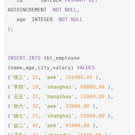
id
INTEGER
PRIMARY
KEY
AUTOINCREMENT
NOT
NULL
,
age
INTEGER
NOT
NULL
);
INSERT
INTO
tbl_employee
(
name
,
age
,
city
,
salary
)
VALUES
(
'张三'
,
25
,
'pek'
,
102400
.
00
),
(
'李四'
,
18
,
'shanghai'
,
88888
.
00
),
(
'王五'
,
22
,
'hangzhou'
,
22000
.
00
),
(
'孙六'
,
32
,
'pek'
,
32000
.
00
),
(
'钱七'
,
25
,
'shanghai'
,
25000
.
00
),
(
'赵二'
,
45
,
'pek'
,
45800
.
00
),