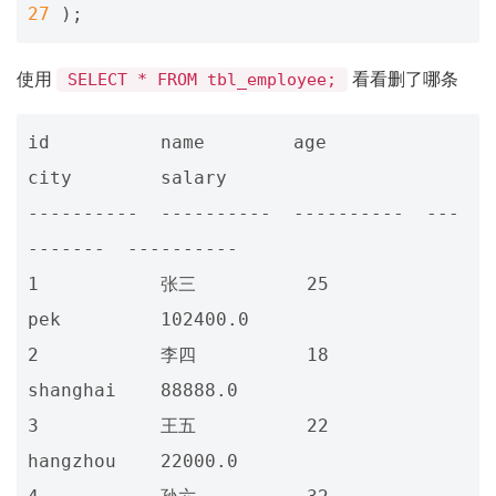
27
);
使用
看看删了哪条
SELECT * FROM tbl_employee;
id          name        age         
city        salary    

----------  ----------  ----------  ---
-------  ----------

1           张三          25          
pek         102400.0  

2           李四          18          
shanghai    88888.0   

3           王五          22          
hangzhou    22000.0   
