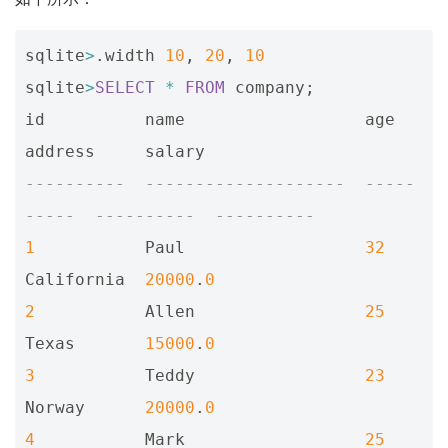
sqlite
>
.
width
10
,
20
,
10
sqlite
>
SELECT
*
FROM
company
;
id
name
age
address
salary
----------  --------------------  -----
-----  ----------  ----------
1
Paul
32
California
20000
.
0
2
Allen
25
Texas
15000
.
0
3
Teddy
23
Norway
20000
.
0
4
Mark
25