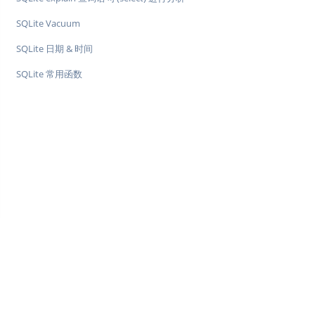
SQLite Vacuum
SQLite 日期 & 时间
SQLite 常用函数
♥
简单教程，简单编程 - IT 入门首选站
Copyright © 2013-2022 简单教程 twle.cn All Rights Reserved.