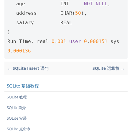
age
INT
NOT
NULL
,
address
CHAR
(
50
),
salary
REAL
)
Run
Time
:
real
0
.
001
user
0
.
000151
sys
0
.
000136
← SQLite Insert 语句
SQLite 运算符 →
SQLite 基础教程
SQLite 教程
SQLite简介
SQLite 安装
SQLite 点命令