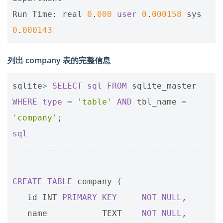
Run
Time
:
real
0
.
000
user
0
.
000158
sys
0
.
000143
列出 company 表的完整信息
sqlite
>
SELECT
sql
FROM
sqlite_master
WHERE
type
=
'table'
AND
tbl_name
=
'company'
;
sql
---------------------------------------
--------------------------
CREATE
TABLE
company
(
id
INT
PRIMARY
KEY
NOT
NULL
,
name
TEXT
NOT
NULL
,