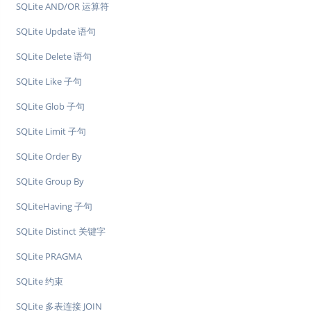
SQLite AND/OR 运算符
SQLite Update 语句
SQLite Delete 语句
SQLite Like 子句
SQLite Glob 子句
SQLite Limit 子句
SQLite Order By
SQLite Group By
SQLiteHaving 子句
SQLite Distinct 关键字
SQLite PRAGMA
SQLite 约束
SQLite 多表连接 JOIN