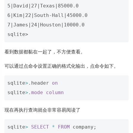
5|David|27|Texas|85000.0

6|Kim|22|South-Hall|45000.0

7|James|24|Houston|10000.0

看到数据都黏在一起了，不方便查看。
可以通过点命令设置正确的格式化输出，点命令如下。
sqlite
>
.
header
on
sqlite
>
.
mode
column
现在再执行查询就会非常容易阅读了
sqlite
>
SELECT
*
FROM
company
;