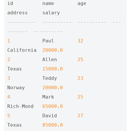
id
name
age
address
salary
----------  ----------  ----------  ---
-------  ----------
1
Paul
32
California
20000
.
0
2
Allen
25
Texas
15000
.
0
3
Teddy
23
Norway
20000
.
0
4
Mark
25
Rich
-
Mond
65000
.
0
5
David
27
Texas
85000
.
0