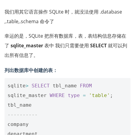
我们用其它语言操作 SQLite 时，就没法使用 .database
,.table,.schema 命令了
幸运的是，SQLite 把所有数据库，表，表结构信息存储在
了
sqlite_master
表中 我们只需要使用
SELECT
就可以列
出所有信息了。
列出数据库中创建的表：
sqlite
>
SELECT
tbl_name
FROM
sqlite_master
WHERE
type
=
'table'
;
tbl_name
----------
company
department