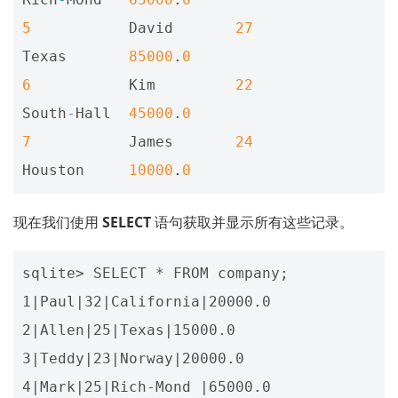
5
David
27
Texas
85000
.
0
6
Kim
22
South
-
Hall
45000
.
0
7
James
24
Houston
10000
.
0
现在我们使用
SELECT
语句获取并显示所有这些记录。
sqlite> SELECT * FROM company;

1|Paul|32|California|20000.0

2|Allen|25|Texas|15000.0

3|Teddy|23|Norway|20000.0

4|Mark|25|Rich-Mond |65000.0
