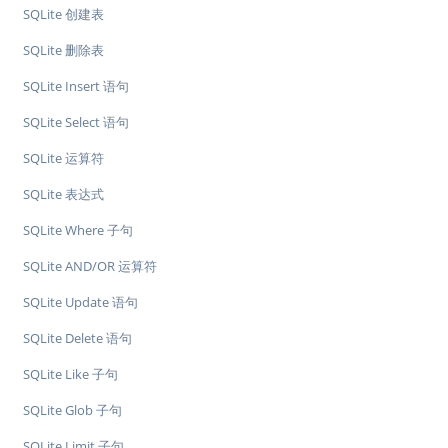
SQLite 创建表
SQLite 删除表
SQLite Insert 语句
SQLite Select 语句
SQLite 运算符
SQLite 表达式
SQLite Where 子句
SQLite AND/OR 运算符
SQLite Update 语句
SQLite Delete 语句
SQLite Like 子句
SQLite Glob 子句
SQLite Limit 子句