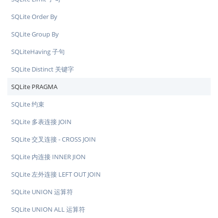
SQLite Order By
SQLite Group By
SQLiteHaving 子句
SQLite Distinct 关键字
SQLite PRAGMA
SQLite 约束
SQLite 多表连接 JOIN
SQLite 交叉连接 - CROSS JOIN
SQLite 内连接 INNER JION
SQLite 左外连接 LEFT OUT JOIN
SQLite UNION 运算符
SQLite UNION ALL 运算符