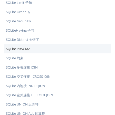
SQLite Limit 子句
SQLite Order By
SQLite Group By
SQLiteHaving 子句
SQLite Distinct 关键字
SQLite PRAGMA
SQLite 约束
SQLite 多表连接 JOIN
SQLite 交叉连接 - CROSS JOIN
SQLite 内连接 INNER JION
SQLite 左外连接 LEFT OUT JOIN
SQLite UNION 运算符
SQLite UNION ALL 运算符