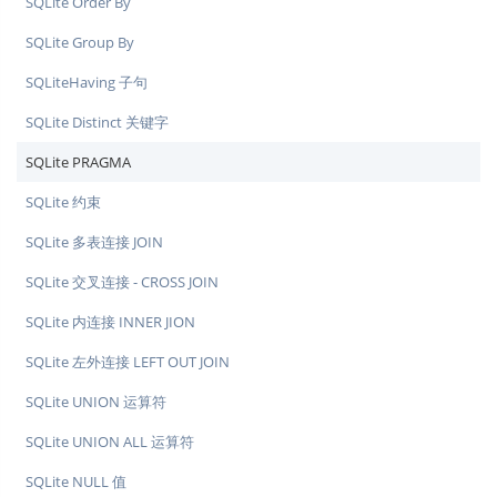
SQLite Order By
SQLite Group By
SQLiteHaving 子句
SQLite Distinct 关键字
SQLite PRAGMA
SQLite 约束
SQLite 多表连接 JOIN
SQLite 交叉连接 - CROSS JOIN
SQLite 内连接 INNER JION
SQLite 左外连接 LEFT OUT JOIN
SQLite UNION 运算符
SQLite UNION ALL 运算符
SQLite NULL 值