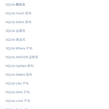
SQLite 删除表
SQLite Insert 语句
SQLite Select 语句
SQLite 运算符
SQLite 表达式
SQLite Where 子句
SQLite AND/OR 运算符
SQLite Update 语句
SQLite Delete 语句
SQLite Like 子句
SQLite Glob 子句
SQLite Limit 子句