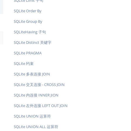
SQLite Limit 子句
SQLite Order By
SQLite Group By
SQLiteHaving 子句
→
SQLite Distinct 关键字
SQLite PRAGMA
SQLite 约束
SQLite 多表连接 JOIN
SQLite 交叉连接 - CROSS JOIN
SQLite 内连接 INNER JION
SQLite 左外连接 LEFT OUT JOIN
SQLite UNION 运算符
SQLite UNION ALL 运算符