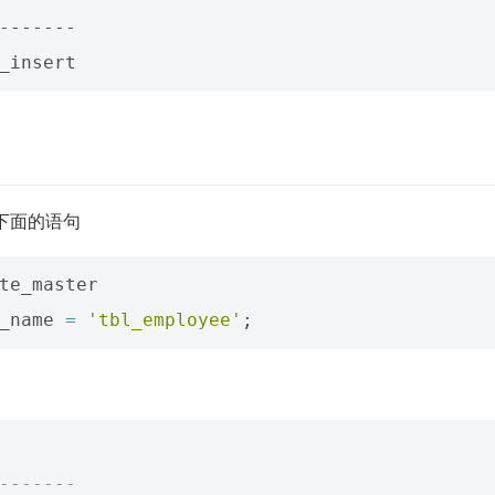
-------

下面的语句
te_master
_name
=
'tbl_employee'
;
-------