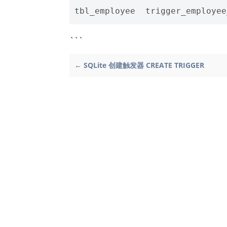
tbl_employee
trigger_employee
```
← SQLite 创建触发器 CREATE TRIGGER