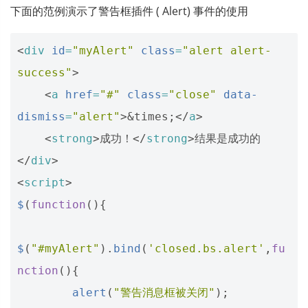
下面的范例演示了警告框插件 ( Alert) 事件的使用
<
div
id
=
"myAlert"
class
=
"alert alert-
success"
>
<
a
href
=
"#"
class
=
"close"
data-
dismiss
=
"alert"
>
&times;
</
a
>
<
strong
>
成功！
</
strong
>
</
div
>
<
script
>
$
(
function
(){
$
(
"#myAlert"
).
bind
(
'closed.bs.alert'
,
fu
nction
(){
alert
(
"警告消息框被关闭"
);