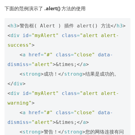
下面的范例演示了
.alert()
方法的使用
<
h3
>
警告框( Alert ) 插件 alert() 方法
</
h3
>
<
div
id
=
"myAlert"
class
=
"alert alert-
success"
>
<
a
href
=
"#"
class
=
"close"
data-
dismiss
=
"alert"
>
&times;
</
a
>
<
strong
>
成功！
</
strong
>
</
div
>
<
div
id
=
"myAlert"
class
=
"alert alert-
warning"
>
<
a
href
=
"#"
class
=
"close"
data-
dismiss
=
"alert"
>
&times;
</
a
>
<
strong
>
警告！
</
strong
>
您的网络连接有问