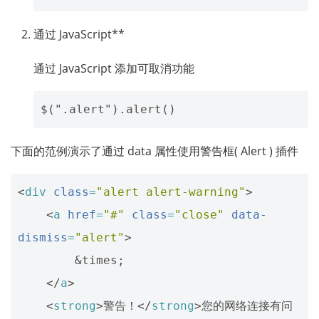
通过 JavaScript**
通过 JavaScript 添加可取消功能
下面的范例演示了通过 data 属性使用警告框( Alert ) 插件
<
div
class
=
"alert alert-warning"
>
<
a
href
=
"#"
class
=
"close"
data-
dismiss
=
"alert"
>
&times;
</
a
>
<
strong
>
警告！
</
strong
>
您的网络连接有问