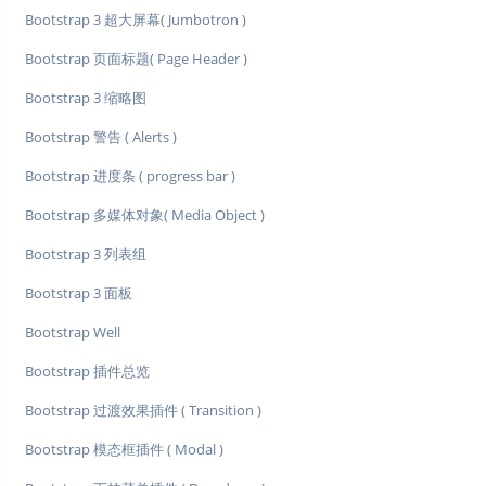
Bootstrap 3 超大屏幕( Jumbotron )
Bootstrap 页面标题( Page Header )
Bootstrap 3 缩略图
Bootstrap 警告 ( Alerts )
Bootstrap 进度条 ( progress bar )
Bootstrap 多媒体对象( Media Object )
Bootstrap 3 列表组
Bootstrap 3 面板
Bootstrap Well
Bootstrap 插件总览
Bootstrap 过渡效果插件 ( Transition )
Bootstrap 模态框插件 ( Modal )