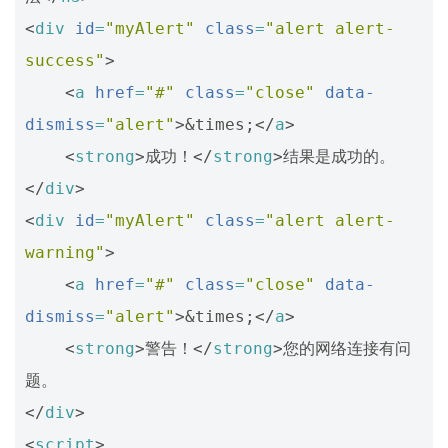
<
div
id
=
"myAlert"
class
=
"alert alert-
success"
>
<
a
href
=
"#"
class
=
"close"
data-
dismiss
=
"alert"
>
&times;
</
a
>
<
strong
>
成功！
</
strong
>
</
div
>
<
div
id
=
"myAlert"
class
=
"alert alert-
warning"
>
<
a
href
=
"#"
class
=
"close"
data-
dismiss
=
"alert"
>
&times;
</
a
>
<
strong
>
警告！
</
strong
>
您的网络连接有问
</
div
>
<
script
>