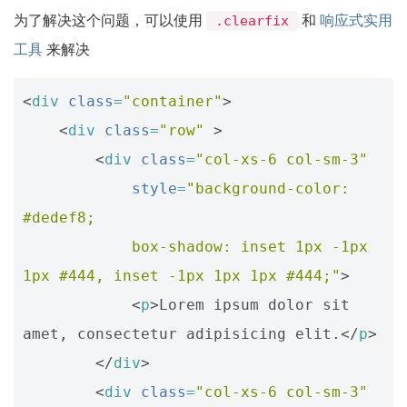
为了解决这个问题，可以使用
和
响应式实用
.clearfix
工具
来解决
<
div
class
=
"container"
>
<
div
class
=
"row"
>
<
div
class
=
"col-xs-6 col-sm-3"
style
=
"background-color: 
#dedef8;
            box-shadow: inset 1px -1px 
1px #444, inset -1px 1px 1px #444;"
>
<
p
>
Lorem ipsum dolor sit 
amet, consectetur adipisicing elit.
</
p
>
</
div
>
<
div
class
=
"col-xs-6 col-sm-3"