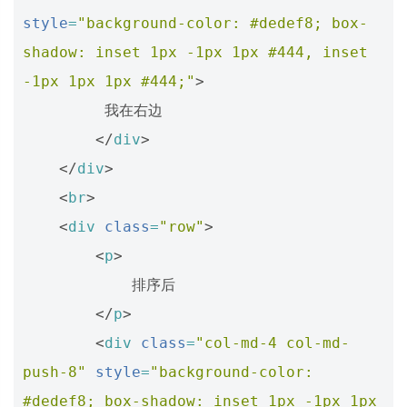
style
=
"background-color: #dedef8; box-
shadow: inset 1px -1px 1px #444, inset 
-1px 1px 1px #444;"
>
         我在右边

</
div
>
</
div
>
<
br
>
<
div
class
=
"row"
>
<
p
>
            排序后

</
p
>
<
div
class
=
"col-md-4 col-md-
push-8"
style
=
"background-color: 
#dedef8; box-shadow: inset 1px -1px 1px 