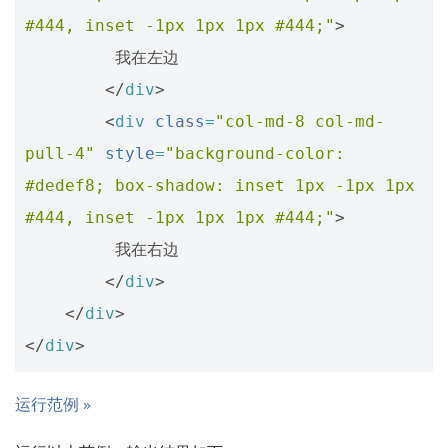
#444, inset -1px 1px 1px #444;"
>
         我在左边

</
div
>
<
div
class
=
"col-md-8 col-md-
pull-4"
style
=
"background-color: 
#dedef8; box-shadow: inset 1px -1px 1px 
#444, inset -1px 1px 1px #444;"
>
         我在右边

</
div
>
</
div
>
</
div
>
运行范例 »