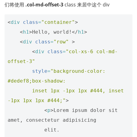
们将使用
.col-md-offset-3
class 来居中这个 div
<
div
class
=
"container"
>
<
h1
>
Hello, world!
</
h1
>
<
div
class
=
"row"
>
<
div
class
=
"col-xs-6 col-md-
offset-3"
style
=
"background-color: 
#dedef8;box-shadow: 
        inset 1px -1px 1px #444, inset 
-1px 1px 1px #444;"
>
<
p
>
Lorem ipsum dolor sit 
amet, consectetur adipisicing 

            elit.
