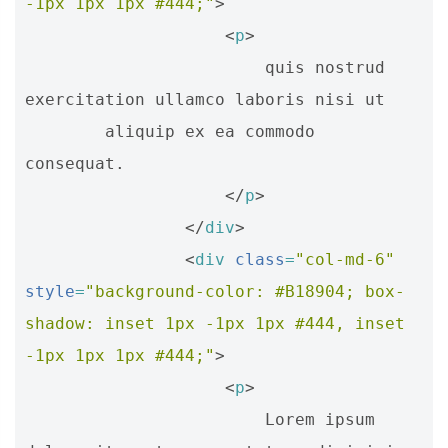
-1px 1px 1px #444;"
>
<
p
>
                        quis nostrud 
exercitation ullamco laboris nisi ut 

        aliquip ex ea commodo 
consequat.

</
p
>
</
div
>
<
div
class
=
"col-md-6"
style
=
"background-color: #B18904; box-
shadow: inset 1px -1px 1px #444, inset 
-1px 1px 1px #444;"
>
<
p
>
                        Lorem ipsum 