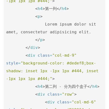
-1px 1px 1px #444;"
>
<
h4
>
第一列
</
h4
>
<
p
>
                Lorem ipsum dolor sit 
amet, consectetur adipisicing elit.

</
p
>
</
div
>
<
div
class
=
"col-md-9"
style
=
"background-color: #dedef8;box-
shadow: inset 1px -1px 1px #444, inset 
-1px 1px 1px #444;"
>
<
h4
>
第二列 - 分为四个盒子
</
h4
>
<
div
class
=
"row"
>
<
div
class
=
"col-md-6"