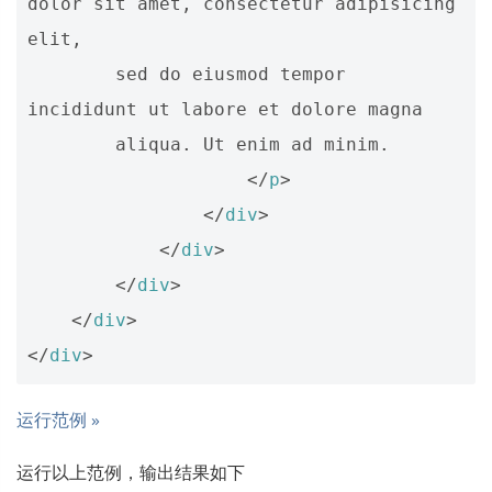
dolor sit amet, consectetur adipisicing 
elit, 

        sed do eiusmod tempor 
incididunt ut labore et dolore magna 

        aliqua. Ut enim ad minim.

</
p
>
</
div
>
</
div
>
</
div
>
</
div
>
</
div
>
运行范例 »
运行以上范例，输出结果如下