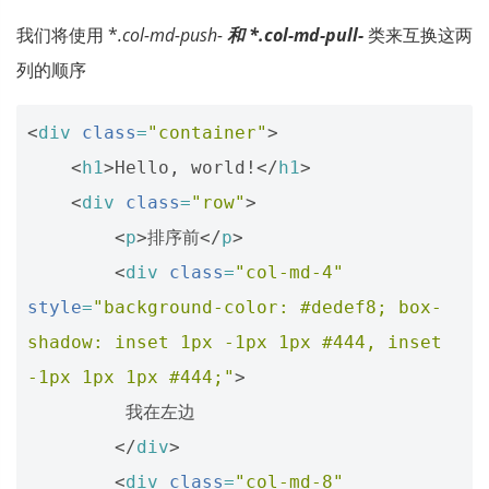
我们将使用 *
.col-md-push-
和
*.col-md-pull-
类来互换这两
列的顺序
<
div
class
=
"container"
>
<
h1
>
Hello, world!
</
h1
>
<
div
class
=
"row"
>
<
p
>
排序前
</
p
>
<
div
class
=
"col-md-4"
style
=
"background-color: #dedef8; box-
shadow: inset 1px -1px 1px #444, inset 
-1px 1px 1px #444;"
>
         我在左边

</
div
>
<
div
class
=
"col-md-8"