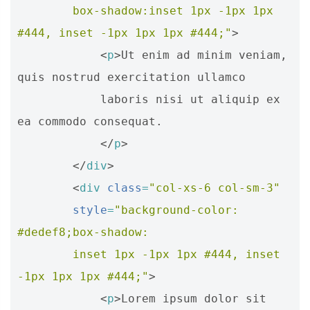
        box-shadow:inset 1px -1px 1px 
#444, inset -1px 1px 1px #444;"
>
<
p
>
Ut enim ad minim veniam, 
quis nostrud exercitation ullamco 

            laboris nisi ut aliquip ex 
ea commodo consequat. 

</
p
>
</
div
>
<
div
class
=
"col-xs-6 col-sm-3"
style
=
"background-color: 
#dedef8;box-shadow: 
        inset 1px -1px 1px #444, inset 
-1px 1px 1px #444;"
>
<
p
>
Lorem ipsum dolor sit 