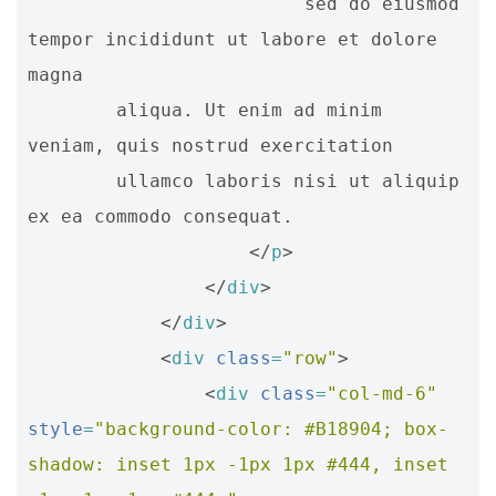
                         sed do eiusmod 
tempor incididunt ut labore et dolore 
magna 

        aliqua. Ut enim ad minim 
veniam, quis nostrud exercitation 

        ullamco laboris nisi ut aliquip 
ex ea commodo consequat.

</
p
>
</
div
>
</
div
>
<
div
class
=
"row"
>
<
div
class
=
"col-md-6"
style
=
"background-color: #B18904; box-
shadow: inset 1px -1px 1px #444, inset 