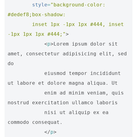
style
=
"background-color: 
#dedef8;box-shadow: 
        inset 1px -1px 1px #444, inset 
-1px 1px 1px #444;"
>
<
p
>
Lorem ipsum dolor sit 
amet, consectetur adipisicing elit, sed 
do 

            eiusmod tempor incididunt 
ut labore et dolore magna aliqua. Ut 

            enim ad minim veniam, quis 
nostrud exercitation ullamco laboris 

            nisi ut aliquip ex ea 
commodo consequat.

</
p
>