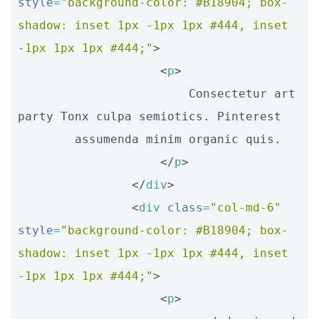
style
=
"background-color: #B18904; box-
shadow: inset 1px -1px 1px #444, inset 
-1px 1px 1px #444;"
>
<
p
>
                        Consectetur art 
party Tonx culpa semiotics. Pinterest 

        assumenda minim organic quis.

</
p
>
</
div
>
<
div
class
=
"col-md-6"
style
=
"background-color: #B18904; box-
shadow: inset 1px -1px 1px #444, inset 
-1px 1px 1px #444;"
>
<
p
>