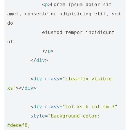
<
p
>
Lorem ipsum dolor sit 
amet, consectetur adipisicing elit, sed 
do 

            eiusmod tempor incididunt 
ut. 

</
p
>
</
div
>
<
div
class
=
"clearfix visible-
xs"
></
div
>
<
div
class
=
"col-xs-6 col-sm-3"
style
=
"background-color: 
#dedef8;