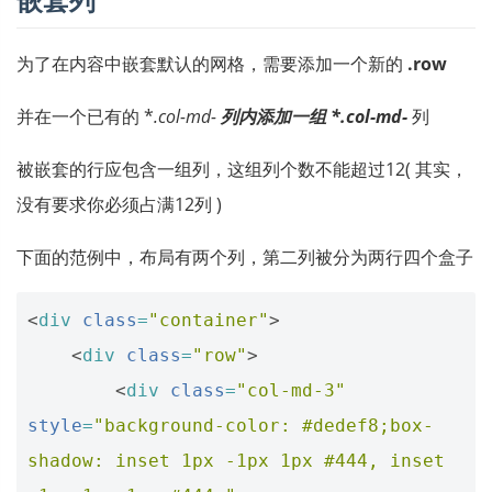
为了在内容中嵌套默认的网格，需要添加一个新的
.row
并在一个已有的 *
.col-md-
列内添加一组
*.col-md-
列
被嵌套的行应包含一组列，这组列个数不能超过12( 其实，
没有要求你必须占满12列 )
下面的范例中，布局有两个列，第二列被分为两行四个盒子
<
div
class
=
"container"
>
<
div
class
=
"row"
>
<
div
class
=
"col-md-3"
style
=
"background-color: #dedef8;box-
shadow: inset 1px -1px 1px #444, inset 