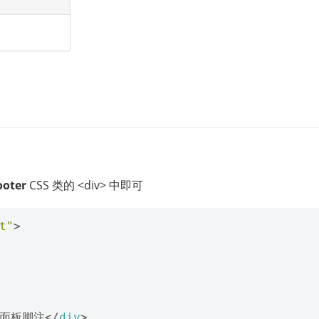
ooter
CSS 类的 <div> 中即可
t"
>
面板脚注
</
div
>