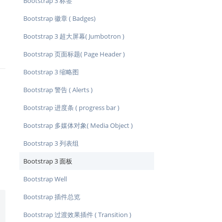
Bootstrap 3 标签
Bootstrap 徽章 ( Badges)
Bootstrap 3 超大屏幕( Jumbotron )
Bootstrap 页面标题( Page Header )
Bootstrap 3 缩略图
Bootstrap 警告 ( Alerts )
Bootstrap 进度条 ( progress bar )
Bootstrap 多媒体对象( Media Object )
Bootstrap 3 列表组
Bootstrap 3 面板
Bootstrap Well
Bootstrap 插件总览
Bootstrap 过渡效果插件 ( Transition )