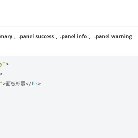
imary 、.panel-success 、.panel-info 、 .panel-warning
y"
>
>
"
>
面板标题
</
h3
>