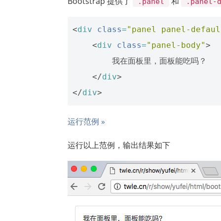
Bootstrap 提供了
和
.panel
.panel-
<
div
class
=
"panel panel-defaul
<
div
class
=
"panel-body"
>
        我在面板里，面板能吃吗？

</
div
>
</
div
>
运行范例 »
运行以上范例，输出结果如下