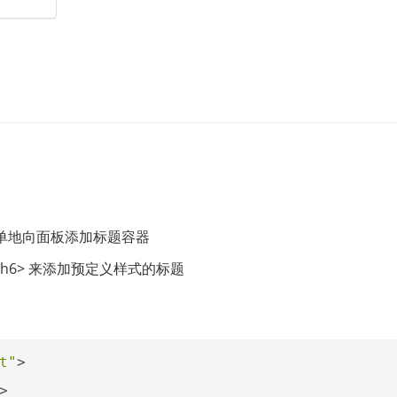
简单地向面板添加标题容器
>-<h6> 来添加预定义样式的标题
t"
>
>