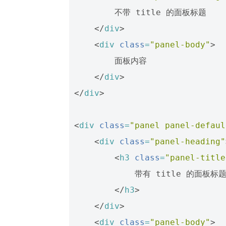
        不带 title 的面板标题

</
div
>
<
div
class
=
"panel-body"
>
        面板内容

</
div
>
</
div
>
<
div
class
=
"panel panel-defaul
<
div
class
=
"panel-heading"
<
h3
class
=
"panel-title
            带有 title 的面板标题

</
h3
>
</
div
>
<
div
class
=
"panel-body"
>