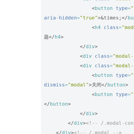
<
button
type
=
"
aria-hidden
=
"true"
>
&times;
</
bu
<
h4
class
=
"mod
题
</
h4
>
</
div
>
<
div
class
=
"modal-
<
div
class
=
"modal-
<
button
type
=
"
dismiss
=
"modal"
>
关闭
</
button
>
<
button
type
=
"
</
button
>
</
div
>
</
div
>
<!-- /.modal-con
</
div
>
<!-- /.modal -->