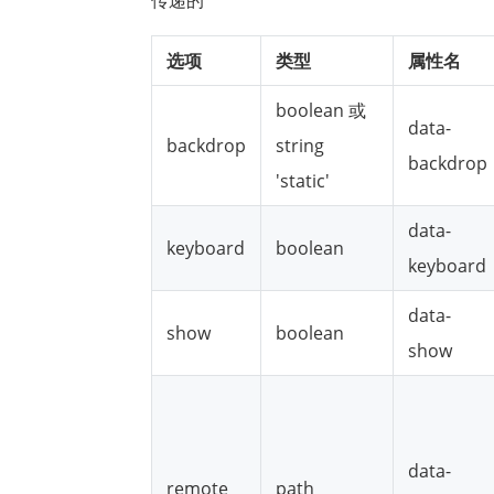
选项
类型
属性名
boolean 或
data-
backdrop
string
backdrop
'static'
data-
keyboard
boolean
keyboard
data-
show
boolean
show
data-
remote
path