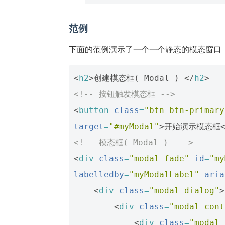
范例
下面的范例演示了一个一个静态的模态窗口
<
h2
>
创建模态框( Modal ) 
</
h2
>
<!-- 按钮触发模态框 -->
<
button
class
=
"btn btn-primary
target
=
"#myModal"
>
开始演示模态框
<!-- 模态框( Modal )  -->
<
div
class
=
"modal fade"
id
=
"my
labelledby
=
"myModalLabel"
aria
<
div
class
=
"modal-dialog"
>
<
div
class
=
"modal-cont
<
div
class
=
"modal-