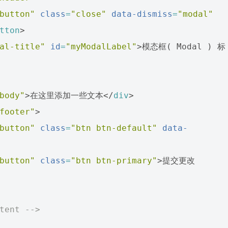
button"
class
=
"close"
data-dismiss
=
"modal"
tton
>
al-title"
id
=
"myModalLabel"
>
模态框( Modal ) 标
body"
>
在这里添加一些文本
</
div
>
footer"
>
button"
class
=
"btn btn-default"
data-
button"
class
=
"btn btn-primary"
>
提交更改
tent -->