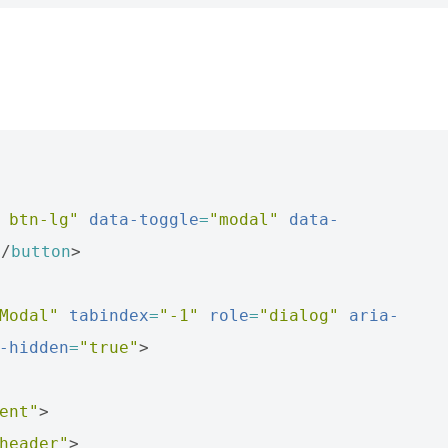
 btn-lg"
data-toggle
=
"modal"
data-
</
button
>
Modal"
tabindex
=
"-1"
role
=
"dialog"
aria-
-hidden
=
"true"
>
ent"
>
header"
>