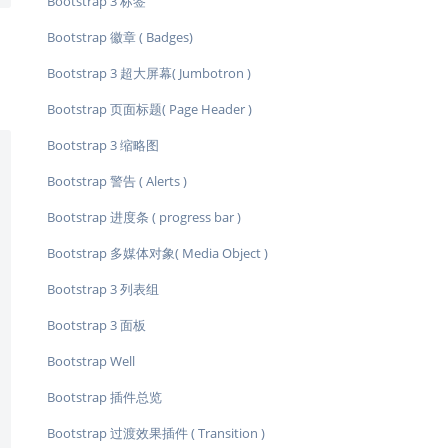
Bootstrap 3 标签
Bootstrap 徽章 ( Badges)
Bootstrap 3 超大屏幕( Jumbotron )
Bootstrap 页面标题( Page Header )
Bootstrap 3 缩略图
Bootstrap 警告 ( Alerts )
Bootstrap 进度条 ( progress bar )
Bootstrap 多媒体对象( Media Object )
Bootstrap 3 列表组
Bootstrap 3 面板
Bootstrap Well
Bootstrap 插件总览
Bootstrap 过渡效果插件 ( Transition )