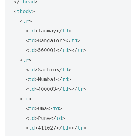
</
thead
>
<
tbody
>
<
tr
>
<
td
>
Tanmay
</
td
>
<
td
>
Bangalore
</
td
>
<
td
>
560001
</
td
></
tr
>
<
tr
>
<
td
>
Sachin
</
td
>
<
td
>
Mumbai
</
td
>
<
td
>
400003
</
td
></
tr
>
<
tr
>
<
td
>
Uma
</
td
>
<
td
>
Pune
</
td
>
<
td
>
411027
</
td
></
tr
>