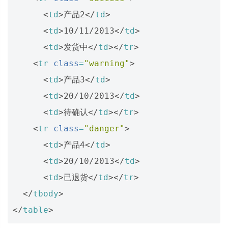
<
td
>
产品2
</
td
>
<
td
>
10/11/2013
</
td
>
<
td
>
发货中
</
td
></
tr
>
<
tr
class
=
"warning"
>
<
td
>
产品3
</
td
>
<
td
>
20/10/2013
</
td
>
<
td
>
待确认
</
td
></
tr
>
<
tr
class
=
"danger"
>
<
td
>
产品4
</
td
>
<
td
>
20/10/2013
</
td
>
<
td
>
已退货
</
td
></
tr
>
</
tbody
>
</
table
>