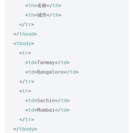
<
th
>
名称
</
th
>
<
th
>
城市
</
th
>
</
tr
>
</
thead
>
<
tbody
>
<
tr
>
<
td
>
Tanmay
</
td
>
<
td
>
Bangalore
</
td
>
</
tr
>
<
tr
>
<
td
>
Sachin
</
td
>
<
td
>
Mumbai
</
td
>
</
tr
>
</
tbody
>