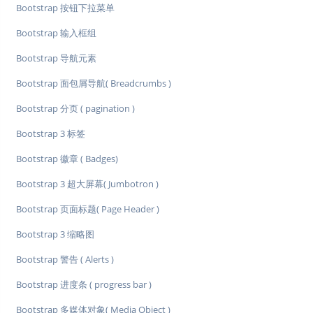
Bootstrap 按钮下拉菜单
Bootstrap 输入框组
Bootstrap 导航元素
Bootstrap 面包屑导航( Breadcrumbs )
Bootstrap 分页 ( pagination )
Bootstrap 3 标签
Bootstrap 徽章 ( Badges)
Bootstrap 3 超大屏幕( Jumbotron )
Bootstrap 页面标题( Page Header )
Bootstrap 3 缩略图
Bootstrap 警告 ( Alerts )
Bootstrap 进度条 ( progress bar )
Bootstrap 多媒体对象( Media Object )