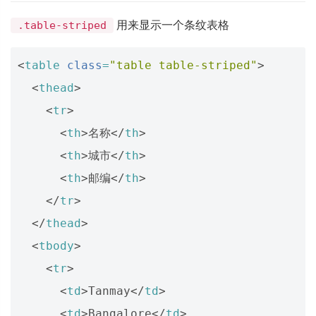
用来显示一个条纹表格
.table-striped
<
table
class
=
"table table-striped"
>
<
thead
>
<
tr
>
<
th
>
名称
</
th
>
<
th
>
城市
</
th
>
<
th
>
邮编
</
th
>
</
tr
>
</
thead
>
<
tbody
>
<
tr
>
<
td
>
Tanmay
</
td
>
<
td
>
Bangalore
</
td
>