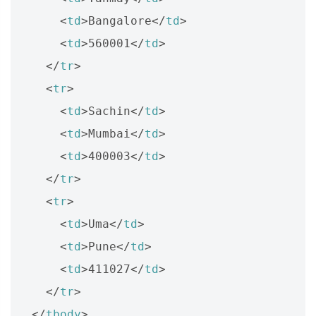
<
td
>
Bangalore
</
td
>
<
td
>
560001
</
td
>
</
tr
>
<
tr
>
<
td
>
Sachin
</
td
>
<
td
>
Mumbai
</
td
>
<
td
>
400003
</
td
>
</
tr
>
<
tr
>
<
td
>
Uma
</
td
>
<
td
>
Pune
</
td
>
<
td
>
411027
</
td
>
</
tr
>
</
tbody
>