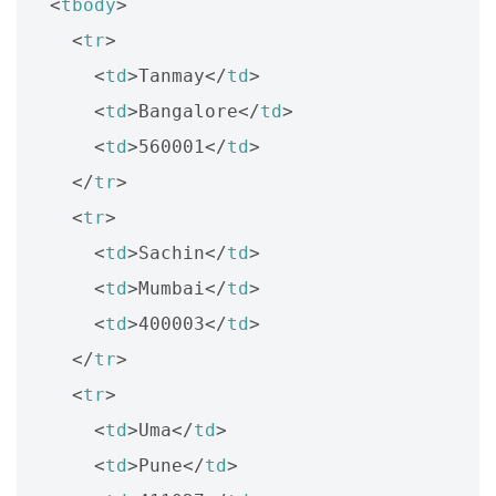
<
tbody
>
<
tr
>
<
td
>
Tanmay
</
td
>
<
td
>
Bangalore
</
td
>
<
td
>
560001
</
td
>
</
tr
>
<
tr
>
<
td
>
Sachin
</
td
>
<
td
>
Mumbai
</
td
>
<
td
>
400003
</
td
>
</
tr
>
<
tr
>
<
td
>
Uma
</
td
>
<
td
>
Pune
</
td
>