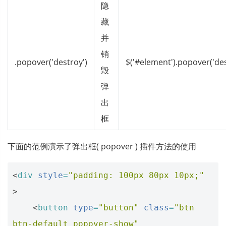
隐
藏
并
销
.popover('destroy')
$('#element').popover('des
毁
弹
出
框
下面的范例演示了弹出框( popover ) 插件方法的使用
<
div
style
=
"padding: 100px 80px 10px;"
>
<
button
type
=
"button"
class
=
"btn 
btn-default popover-show"