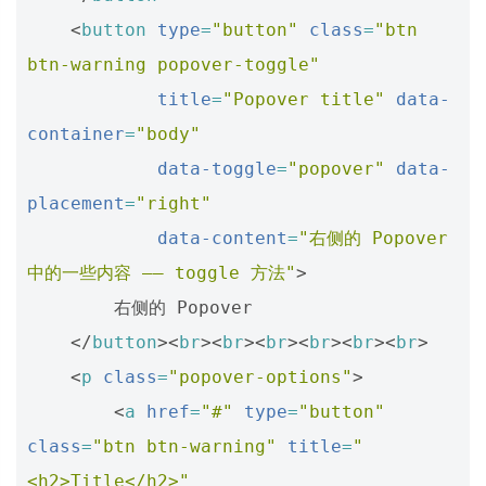
<
button
type
=
"button"
class
=
"btn 
btn-warning popover-toggle"
title
=
"Popover title"
data-
container
=
"body"
data-toggle
=
"popover"
data-
placement
=
"right"
data-content
=
"右侧的 Popover 
中的一些内容 —— toggle 方法"
>
        右侧的 Popover

</
button
><
br
><
br
><
br
><
br
><
br
><
br
>
<
p
class
=
"popover-options"
>
<
a
href
=
"#"
type
=
"button"
class
=
"btn btn-warning"
title
=
"
<h2>Title</h2>"