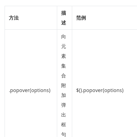
描
方法
范例
述
向
元
素
集
合
附
.popover(options)
$().popover(options)
加
弹
出
框
句