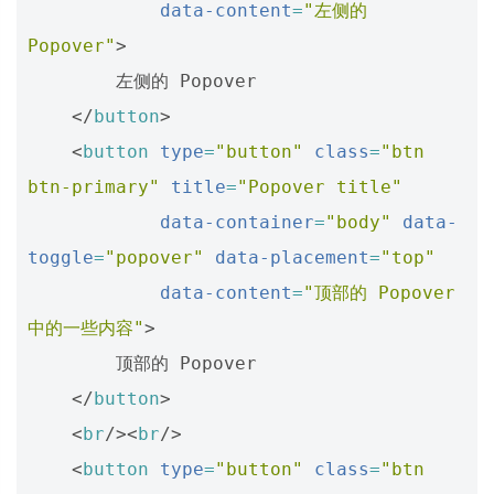
data-content
=
"左侧的 
Popover"
>
        左侧的 Popover

</
button
>
<
button
type
=
"button"
class
=
"btn 
btn-primary"
title
=
"Popover title"
data-container
=
"body"
data-
toggle
=
"popover"
data-placement
=
"top"
data-content
=
"顶部的 Popover 
中的一些内容"
>
        顶部的 Popover

</
button
>
<
br
/><
br
/>
<
button
type
=
"button"
class
=
"btn 