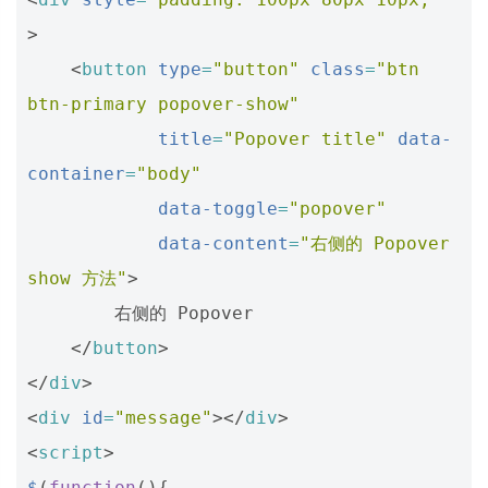
>
<
button
type
=
"button"
class
=
"btn 
btn-primary popover-show"
title
=
"Popover title"
data-
container
=
"body"
data-toggle
=
"popover"
data-content
=
"右侧的 Popover 
show 方法"
>
        右侧的 Popover

</
button
>
</
div
>
<
div
id
=
"message"
></
div
>
<
script
>
$
(
function
(){