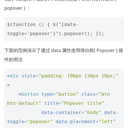
popover ) ：
$(function () { $("[data-
下面的范例演示了通过 data 属性使用弹出框( Popover ) 插
件的用法
<
div
style
=
"padding: 100px 130px 10px;"
>
<
button
type
=
"button"
class
=
"btn 
btn-default"
title
=
"Popover title"
data-container
=
"body"
data-
toggle
=
"popover"
data-placement
=
"left"