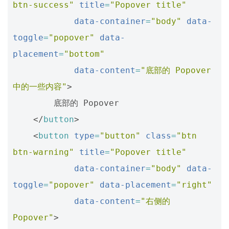
btn-success"
title
=
"Popover title"
data-container
=
"body"
data-
toggle
=
"popover"
data-
placement
=
"bottom"
data-content
=
"底部的 Popover 
中的一些内容"
>
        底部的 Popover

</
button
>
<
button
type
=
"button"
class
=
"btn 
btn-warning"
title
=
"Popover title"
data-container
=
"body"
data-
toggle
=
"popover"
data-placement
=
"right"
data-content
=
"右侧的 
Popover"
>