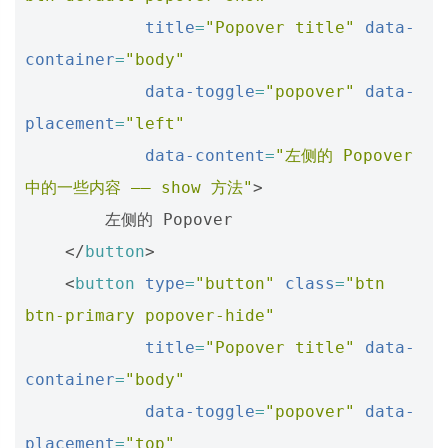
title
=
"Popover title"
data-
container
=
"body"
data-toggle
=
"popover"
data-
placement
=
"left"
data-content
=
"左侧的 Popover 
中的一些内容 —— show 方法"
>
        左侧的 Popover

</
button
>
<
button
type
=
"button"
class
=
"btn 
btn-primary popover-hide"
title
=
"Popover title"
data-
container
=
"body"
data-toggle
=
"popover"
data-
placement
=
"top"