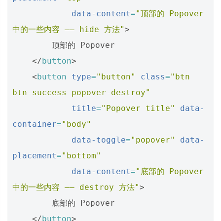
data-content
=
"顶部的 Popover 
中的一些内容 —— hide 方法"
>
        顶部的 Popover

</
button
>
<
button
type
=
"button"
class
=
"btn 
btn-success popover-destroy"
title
=
"Popover title"
data-
container
=
"body"
data-toggle
=
"popover"
data-
placement
=
"bottom"
data-content
=
"底部的 Popover 
中的一些内容 —— destroy 方法"
>
        底部的 Popover

</
button
>