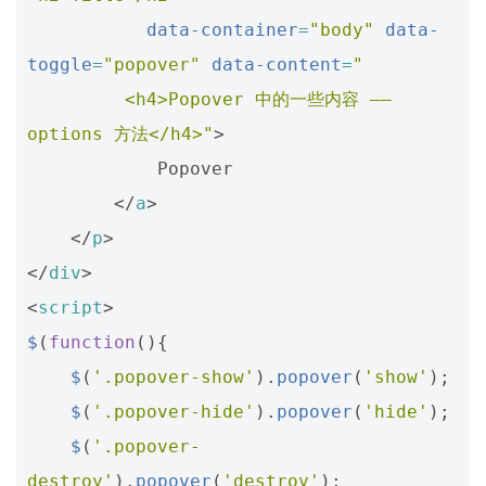
data-container
=
"body"
data-
toggle
=
"popover"
data-content
=
"
         <h4>Popover 中的一些内容 —— 
options 方法</h4>"
>
            Popover

</
a
>
</
p
>
</
div
>
<
script
>
$
(
function
(){
$
(
'.popover-show'
).
popover
(
'show'
);
$
(
'.popover-hide'
).
popover
(
'hide'
);
$
(
'.popover-
destroy'
).
popover
(
'destroy'
);