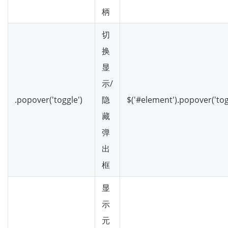
柄
切
换
显
示/
.popover('toggle')
隐
$('#element').popover('tog
藏
弹
出
框
显
示
元