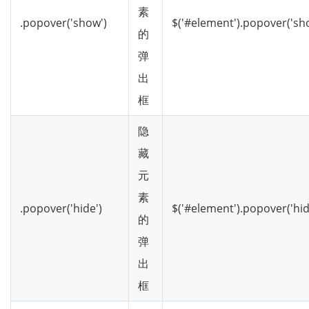
素
.popover('show')
$('#element').popover('sh
的
弹
出
框
隐
藏
元
素
.popover('hide')
$('#element').popover('hid
的
弹
出
框