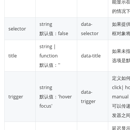
能显示
的情况
string
data-
如果提
selector
默认值：false
selector
框对象
string |
如果未指定t
title
function
data-title
选项是默认
默认值：''
定义如
string
click| h
data-
trigger
默认值：'hover
manual
trigger
focus'
可以传
发器之
延迟显