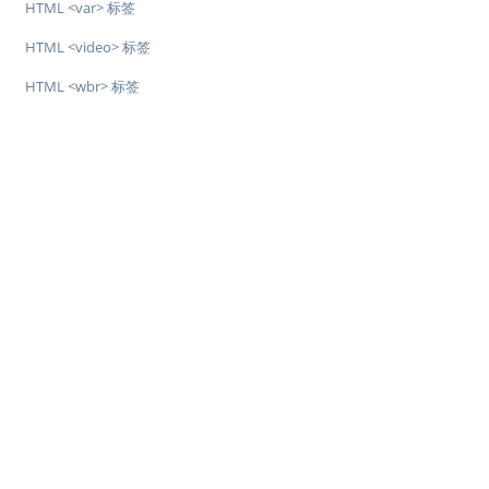
HTML <var> 标签
HTML <video> 标签
HTML <wbr> 标签
♥
简单教程，简单编程 - IT 入门首选站
Copyright © 2013-2022 简单教程 twle.cn All Rights Reserved.