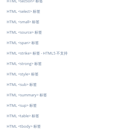
HTML <section> 标签
HTML <select> 标签
HTML <small> 标签
HTML <source> 标签
HTML <span> 标签
HTML <strike> 标签 - HTML5 不支持
HTML <strong> 标签
HTML <style> 标签
HTML <sub> 标签
HTML <summary> 标签
HTML <sup> 标签
HTML <table> 标签
HTML <tbody> 标签