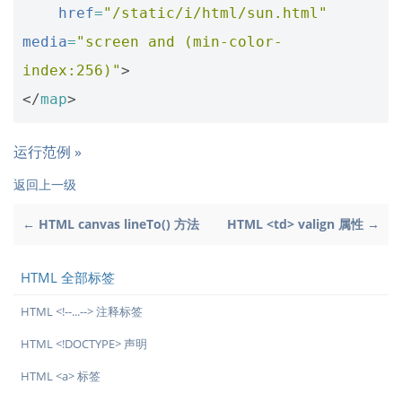
href
=
"/static/i/html/sun.html"
media
=
"screen and (min-color-
index:256)"
>
</
map
>
运行范例 »
返回上一级
← HTML canvas lineTo() 方法
HTML <td> valign 属性 →
HTML 全部标签
HTML <!--...--> 注释标签
HTML <!DOCTYPE> 声明
HTML <a> 标签