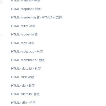
HTML <canvas> 标签
HTML <caption> 标签
HTML <center> 标签 - HTML5 不支持
HTML <cite> 标签
HTML <code> 标签
HTML <col> 标签
HTML <colgroup> 标签
HTML <command> 标签
HTML <datalist> 标签
HTML <dd> 标签
HTML <del> 标签
HTML <details> 标签
HTML <dfn> 标签