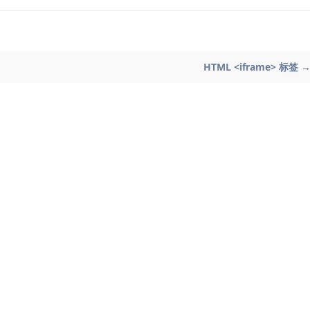
HTML <iframe> 标签 