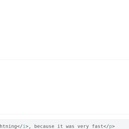
）
htning
</
i
>
, because it was very fast
</
p
>