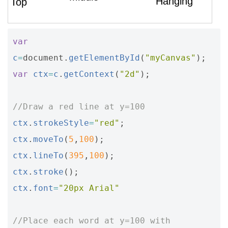
var
c
=
document
.
getElementById
(
"myCanvas"
);
var
ctx
=
c
.
getContext
(
"2d"
);
//Draw a red line at y=100
ctx
.
strokeStyle
=
"red"
;
ctx
.
moveTo
(
5
,
100
);
ctx
.
lineTo
(
395
,
100
);
ctx
.
stroke
();
ctx
.
font
=
"20px Arial"
//Place each word at y=100 with 