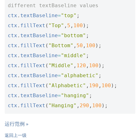
different textBaseline values
ctx
.
textBaseline
=
"top"
;
ctx
.
fillText
(
"Top"
,
5
,
100
);
ctx
.
textBaseline
=
"bottom"
;
ctx
.
fillText
(
"Bottom"
,
50
,
100
);
ctx
.
textBaseline
=
"middle"
;
ctx
.
fillText
(
"Middle"
,
120
,
100
);
ctx
.
textBaseline
=
"alphabetic"
;
ctx
.
fillText
(
"Alphabetic"
,
190
,
100
);
ctx
.
textBaseline
=
"hanging"
;
ctx
.
fillText
(
"Hanging"
,
290
,
100
);
运行范例 »
返回上一级