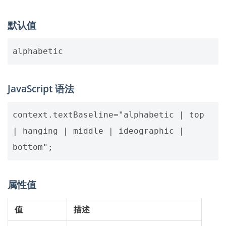
默认值
JavaScript 语法
context.textBaseline="alphabetic | top 
| hanging | middle | ideographic | 
属性值
值
描述