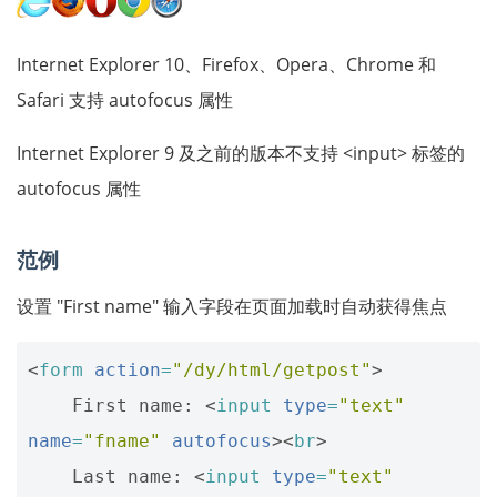
Internet Explorer 10、Firefox、Opera、Chrome 和
Safari 支持 autofocus 属性
Internet Explorer 9 及之前的版本不支持 <input> 标签的
autofocus 属性
范例
设置 "First name" 输入字段在页面加载时自动获得焦点
<
form
action
=
"/dy/html/getpost"
>
    First name: 
<
input
type
=
"text"
name
=
"fname"
autofocus
><
br
>
    Last name: 
<
input
type
=
"text"