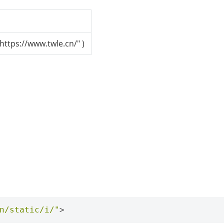
ps://www.twle.cn/" )
n/static/i/"
>