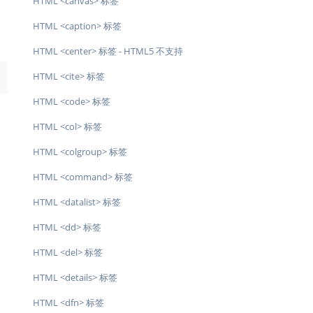
HTML <canvas> 标签
HTML <caption> 标签
HTML <center> 标签 - HTML5 不支持
HTML <cite> 标签
→
HTML <code> 标签
HTML <col> 标签
HTML <colgroup> 标签
HTML <command> 标签
HTML <datalist> 标签
HTML <dd> 标签
HTML <del> 标签
HTML <details> 标签
HTML <dfn> 标签