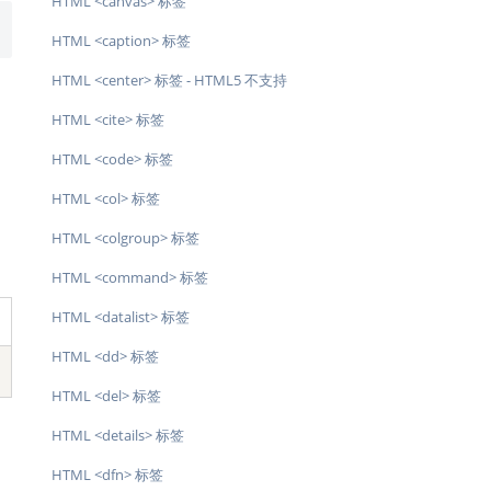
HTML <canvas> 标签
HTML <caption> 标签
HTML <center> 标签 - HTML5 不支持
HTML <cite> 标签
HTML <code> 标签
HTML <col> 标签
HTML <colgroup> 标签
HTML <command> 标签
HTML <datalist> 标签
HTML <dd> 标签
HTML <del> 标签
HTML <details> 标签
HTML <dfn> 标签