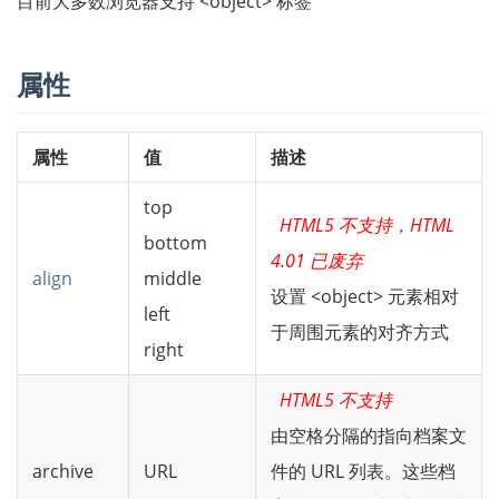
目前大多数浏览器支持 <object> 标签
属性
属性
值
描述
top
HTML5 不支持，HTML
bottom
4.01 已废弃
align
middle
设置 <object> 元素相对
left
于周围元素的对齐方式
right
HTML5 不支持
由空格分隔的指向档案文
archive
URL
件的 URL 列表。这些档