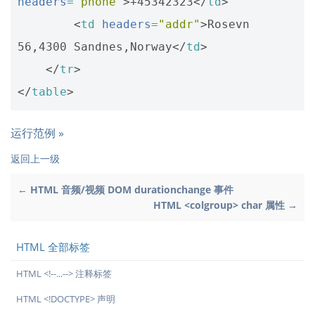
headers
=
"phone"
>
+45342323
</
td
>
<
td
headers
=
"addr"
>
Rosevn 
56,4300 Sandnes,Norway
</
td
>
</
tr
>
</
table
>
运行范例 »
返回上一级
← HTML 音频/视频 DOM durationchange 事件
HTML <colgroup> char 属性 →
HTML 全部标签
HTML <!--...--> 注释标签
HTML <!DOCTYPE> 声明