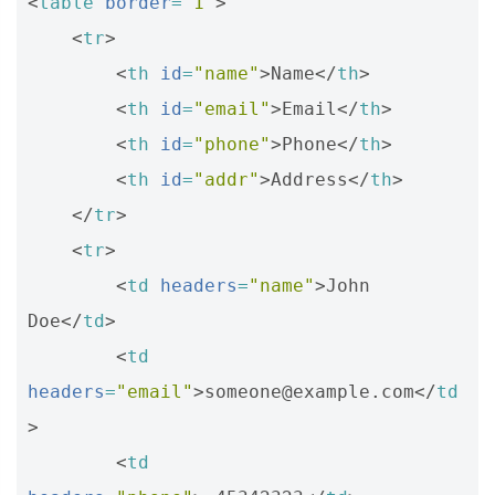
<
table
border
=
"1"
>
<
tr
>
<
th
id
=
"name"
>
Name
</
th
>
<
th
id
=
"email"
>
Email
</
th
>
<
th
id
=
"phone"
>
Phone
</
th
>
<
th
id
=
"addr"
>
Address
</
th
>
</
tr
>
<
tr
>
<
td
headers
=
"name"
>
John 
Doe
</
td
>
<
td
headers
=
"email"
>
someone@example.com
</
td
>
<
td