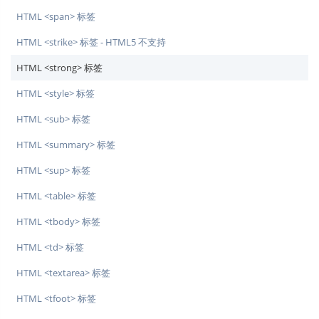
HTML <span> 标签
HTML <strike> 标签 - HTML5 不支持
HTML <strong> 标签
HTML <style> 标签
HTML <sub> 标签
HTML <summary> 标签
HTML <sup> 标签
HTML <table> 标签
HTML <tbody> 标签
HTML <td> 标签
HTML <textarea> 标签
HTML <tfoot> 标签