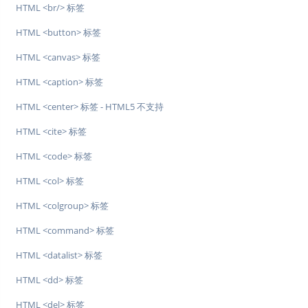
HTML <br/> 标签
HTML <button> 标签
HTML <canvas> 标签
HTML <caption> 标签
HTML <center> 标签 - HTML5 不支持
HTML <cite> 标签
HTML <code> 标签
HTML <col> 标签
HTML <colgroup> 标签
HTML <command> 标签
HTML <datalist> 标签
HTML <dd> 标签
HTML <del> 标签