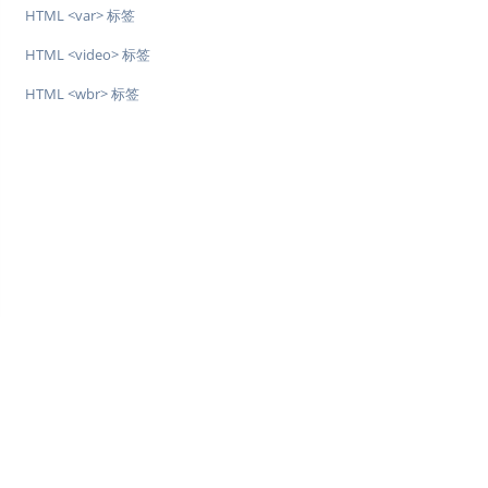
HTML <var> 标签
HTML <video> 标签
HTML <wbr> 标签
♥
简单教程，简单编程 - IT 入门首选站
Copyright © 2013-2022 简单教程 twle.cn All Rights Reserved.