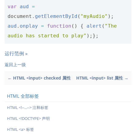
var
aud
=
document
.
getElementById
(
"myAudio"
);
aud
.
onplay
=
function
()
{
alert
(
"The 
audio has started to play"
);};
运行范例 »
返回上一级
← HTML <input> checked 属性
HTML <input> list 属性 →
HTML 全部标签
HTML <!--...--> 注释标签
HTML <!DOCTYPE> 声明
HTML <a> 标签