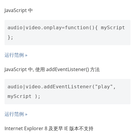
JavaScript 中
audio|video.onplay=function(){ myScript 
运行范例 »
JavaScript 中, 使用 addEventListener() 方法
audio|video.addEventListener("play", 
运行范例 »
Internet Explorer 8 及更早 IE 版本不支持