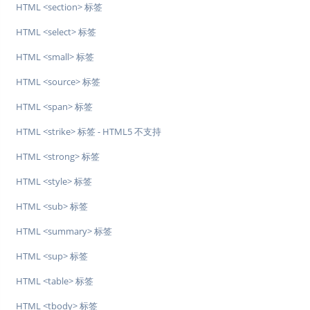
HTML <section> 标签
HTML <select> 标签
HTML <small> 标签
HTML <source> 标签
HTML <span> 标签
HTML <strike> 标签 - HTML5 不支持
HTML <strong> 标签
HTML <style> 标签
HTML <sub> 标签
HTML <summary> 标签
HTML <sup> 标签
HTML <table> 标签
HTML <tbody> 标签