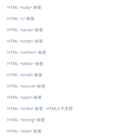
HTML <ruby> 标签
HTML <s> 标签
HTML <samp> 标签
HTML <script> 标签
HTML <section> 标签
HTML <select> 标签
HTML <small> 标签
HTML <source> 标签
HTML <span> 标签
HTML <strike> 标签 - HTML5 不支持
HTML <strong> 标签
HTML <style> 标签