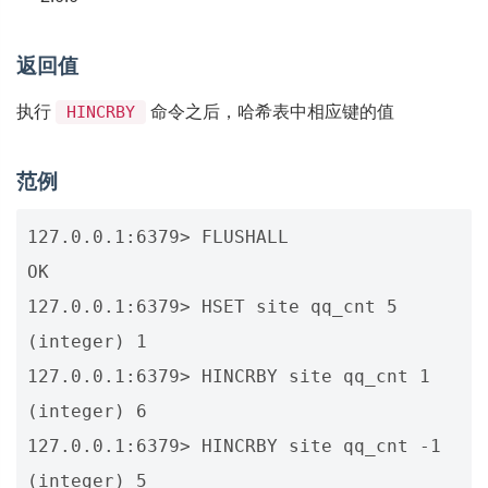
返回值
执行
命令之后，哈希表中相应键的值
HINCRBY
范例
127.0.0.1:6379> FLUSHALL

OK

127.0.0.1:6379> HSET site qq_cnt 5

(integer) 1

127.0.0.1:6379> HINCRBY site qq_cnt 1

(integer) 6

127.0.0.1:6379> HINCRBY site qq_cnt -1

(integer) 5
