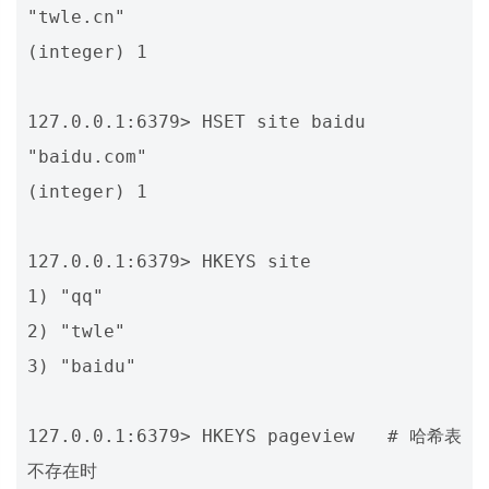
"twle.cn"

(integer) 1

127.0.0.1:6379> HSET site baidu 
"baidu.com"

(integer) 1

127.0.0.1:6379> HKEYS site

1) "qq"

2) "twle"

3) "baidu"

127.0.0.1:6379> HKEYS pageview   # 哈希表
不存在时
