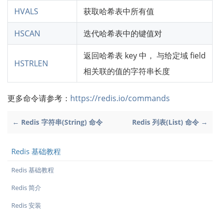
HVALS
获取哈希表中所有值
HSCAN
迭代哈希表中的键值对
返回哈希表 key 中， 与给定域 field
HSTRLEN
相关联的值的字符串长度
更多命令请参考：
https://redis.io/commands
← Redis 字符串(String) 命令
Redis 列表(List) 命令 →
Redis 基础教程
Redis 基础教程
Redis 简介
Redis 安装