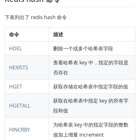
下表列出了 redis hash 命令
命令
描述
HDEL
删除一个或多个哈希表字段
查看哈希表 key 中，指定的字段是
HEXISTS
否存在
HGET
获取存储在哈希表中指定字段的值
获取在哈希表中指定 key 的所有字
HGETALL
段和值
为哈希表 key 中的指定字段的整数
HINCRBY
值加上增量 increment