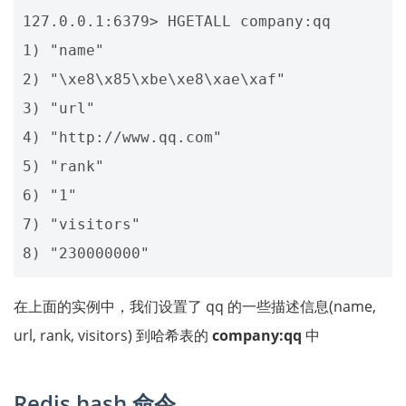
127.0.0.1:6379> HGETALL company:qq

1) "name"

2) "\xe8\x85\xbe\xe8\xae\xaf"

3) "url"

4) "http://www.qq.com"

5) "rank"

6) "1"

7) "visitors"

在上面的实例中，我们设置了 qq 的一些描述信息(name,
url, rank, visitors) 到哈希表的
company:qq
中
Redis hash 命令