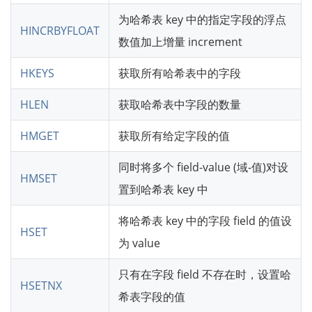
为哈希表 key 中的指定字段的浮点
HINCRBYFLOAT
数值加上增量 increment
HKEYS
获取所有哈希表中的字段
HLEN
获取哈希表中字段的数量
HMGET
获取所有给定字段的值
同时将多个 field-value (域-值)对设
HMSET
置到哈希表 key 中
将哈希表 key 中的字段 field 的值设
HSET
为 value
只有在字段 field 不存在时，设置哈
HSETNX
希表字段的值