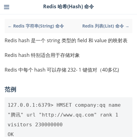
Redis 哈希(Hash) 命令
← Redis 字符串(String) 命令
Redis 列表(List) 命令 →
Redis hash 是一个 string 类型的 field 和 value 的映射表
Redis hash 特别适合用于存储对象
Redis 中每个 hash 可以存储 232- 1 键值对（40多亿)
范例
127.0.0.1:6379> HMSET company:qq name 
"腾讯" url "http://www.qq.com" rank 1 
visitors 230000000

OK
