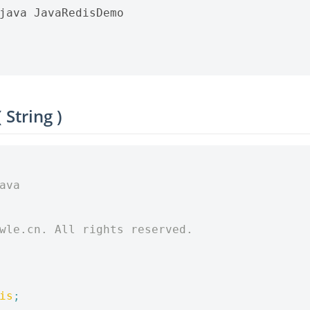
java JavaRedisDemo

tring )
ava
)
twle.cn. All rights reserved.
is
;