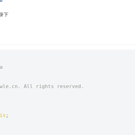
目录下
a
)
twle.cn. All rights reserved.
is
;