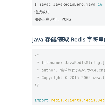
$ javac JavaRedisDemo.java 
&&
 
连接成功

Java 存储/获取 Redis 字符串( S
/*
 * filename: JavaRedisString.j
 * author: 简单教程(www.twle.cn
 * Copyright © 2015-2065 www.
*/
import
redis.clients.jedis.Jed