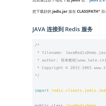
把下载好的
jedis.jar
放在
CLASSPATH
* 
JAVA 连接到 Redis 服务
/*
 * filename: JavaRedisDemo.jav
 * author: 简单教程(www.twle.cn
 * Copyright © 2015-2065 www.
*/
import
redis.clients.jedis.Jed
public
class
JavaRedisDemo