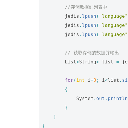
//存储数据到列表中
jedis
.
lpush
(
"language"
jedis
.
lpush
(
"language"
jedis
.
lpush
(
"language"
// 获取存储的数据并输出
List
<
String
>
list
=
je
for
(
int
i
=
0
;
i
<
list
.
si
{
System
.
out
.
println
}
}
}