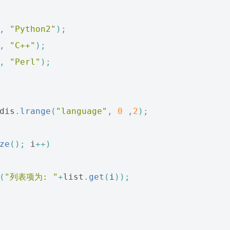
,
"Python2"
);
,
"C++"
);
,
"Perl"
);
dis
.
lrange
(
"language"
,
0
,
2
);
ze
();
i
++)
(
"列表项为: "
+
list
.
get
(
i
));