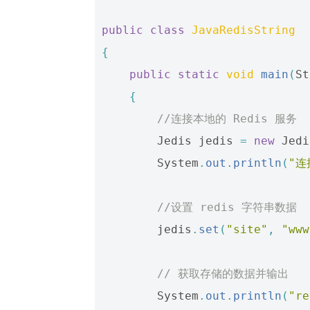
public
class
JavaRedisString
{
public
static
void
main
(
St
{
//连接本地的 Redis 服务
Jedis
jedis
=
new
Jedi
System
.
out
.
println
(
"连
//设置 redis 字符串数据
jedis
.
set
(
"site"
,
"www
// 获取存储的数据并输出
System
.
out
.
println
(
"r