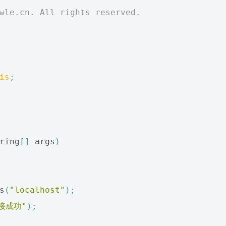
twle.cn. All rights reserved.
is
;
ring
[]
args
)
s
(
"localhost"
);
接成功"
);