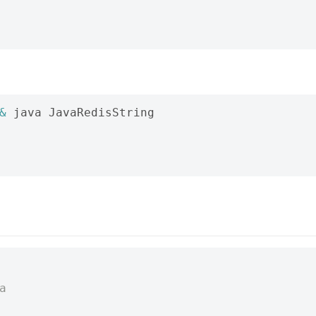
&
 java JavaRedisString

a
)