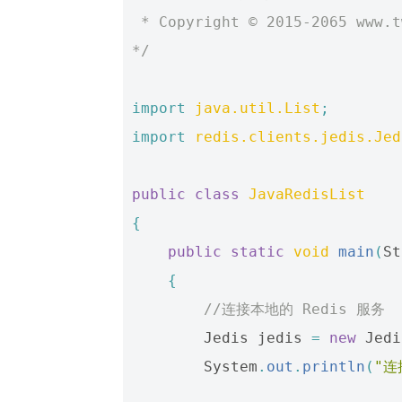
 * Copyright © 2015-2065 www.
*/
import
java.util.List
;
import
redis.clients.jedis.Jed
public
class
JavaRedisList
{
public
static
void
main
(
St
{
//连接本地的 Redis 服务
Jedis
jedis
=
new
Jedi
System
.
out
.
println
(
"连