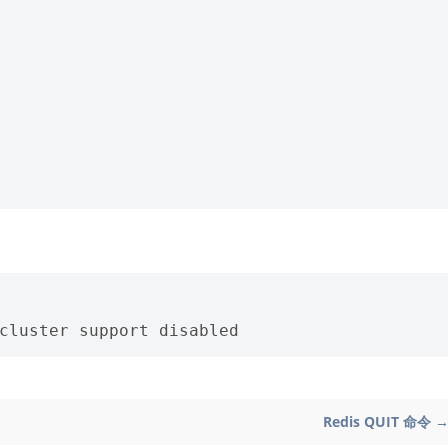
Redis QUIT 命令 