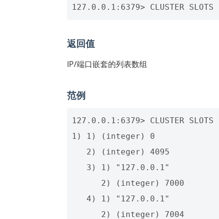
返回值
IP/端口嵌套的列表数组
范例
127.0.0.1:6379> CLUSTER SLOTS

1) 1) (integer) 0

   2) (integer) 4095

   3) 1) "127.0.0.1"

      2) (integer) 7000

   4) 1) "127.0.0.1"

      2) (integer) 7004
