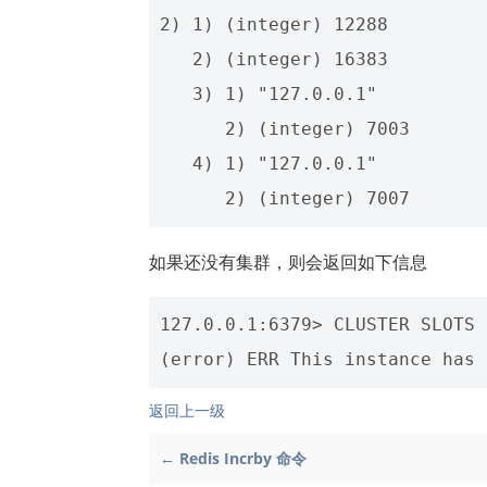
2) 1) (integer) 12288

   2) (integer) 16383

   3) 1) "127.0.0.1"

      2) (integer) 7003

   4) 1) "127.0.0.1"

如果还没有集群，则会返回如下信息
127.0.0.1:6379> CLUSTER SLOTS

返回上一级
← Redis Incrby 命令