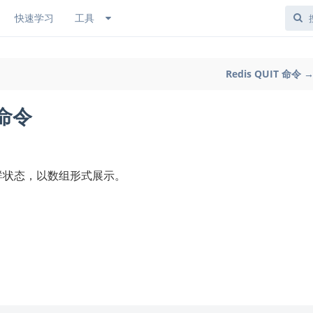
快速学习
工具
Redis QUIT 命令 
 命令
群状态，以数组形式展示。
：