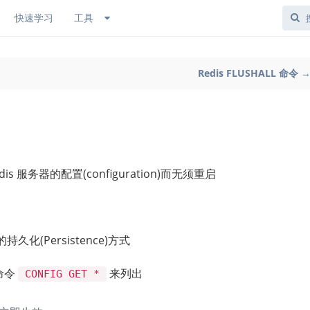
快速学习
工具
Redis FLUSHALL 命令 
s 服务器的配置(configuration)而无须重启
化(Persistence)方式
用命令
来列出
CONFIG GET *