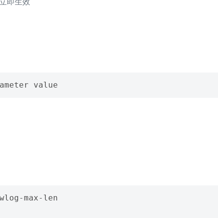
会立即生效
wlog-max-len
