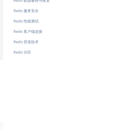
Redis 数据备份与恢复
Redis 服务安全
Redis 性能测试
Redis 客户端连接
Redis 管道技术
Redis 分区
→