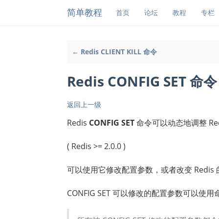
简单教程
首页
论坛
教程
专栏
← Redis CLIENT KILL 命令
Redis CONFIG SET 命令
返回上一级
Redis
CONFIG SET
命令可以动态地调整 Redi
( Redis >= 2.0.0 )
可以使用它修改配置参数，或者改变 Redis 的持久
CONFIG SET 可以修改的配置参数可以使