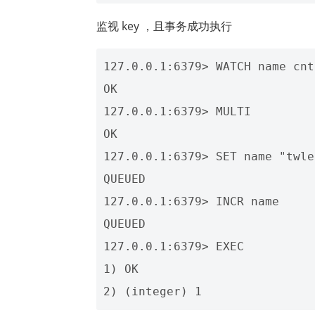
监视 key ，且事务成功执行
127.0.0.1:6379> WATCH name cnt

OK

127.0.0.1:6379> MULTI

OK

127.0.0.1:6379> SET name "twle
QUEUED

127.0.0.1:6379> INCR name

QUEUED

127.0.0.1:6379> EXEC

1) OK
