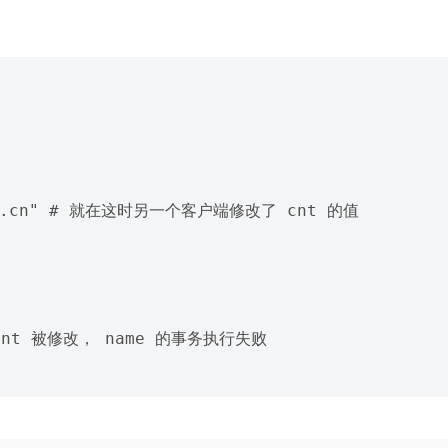
twle.cn" # 就在这时另一个客户端修改了 cnt 的值

为 cnt 被修改， name 的事务执行失败
