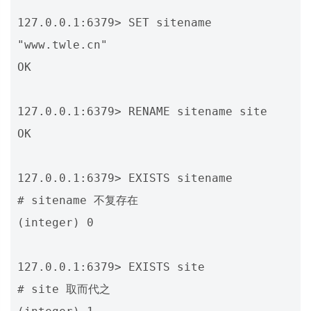
127.0.0.1:6379> SET sitename 
"www.twle.cn"

OK

127.0.0.1:6379> RENAME sitename site

OK

127.0.0.1:6379> EXISTS sitename               
# sitename 不复存在

(integer) 0

127.0.0.1:6379> EXISTS site                   
# site 取而代之
