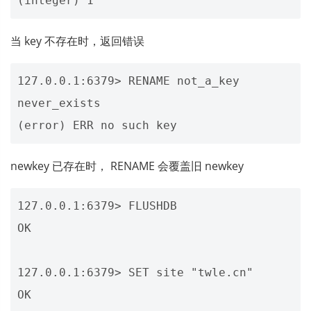
当 key 不存在时，返回错误
127.0.0.1:6379> RENAME not_a_key 
never_exists

newkey 已存在时， RENAME 会覆盖旧 newkey
127.0.0.1:6379> FLUSHDB

OK

127.0.0.1:6379> SET site "twle.cn"

OK
