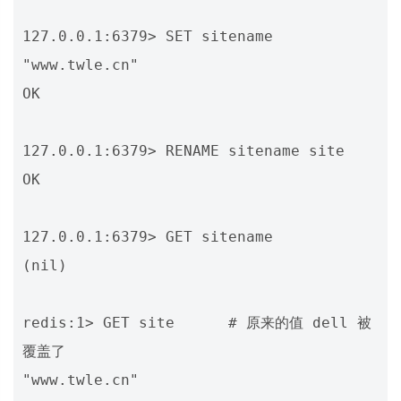
127.0.0.1:6379> SET sitename 
"www.twle.cn"

OK

127.0.0.1:6379> RENAME sitename site

OK

127.0.0.1:6379> GET sitename

(nil)

redis:1> GET site      # 原来的值 dell 被
覆盖了
