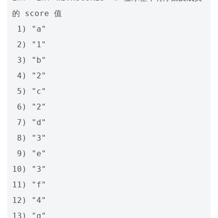
的 score 值

 1) "a"

 2) "1"

 3) "b"

 4) "2"

 5) "c"

 6) "2"

 7) "d"

 8) "3"

 9) "e"

10) "3"

11) "f"

12) "4"

13) "g"
