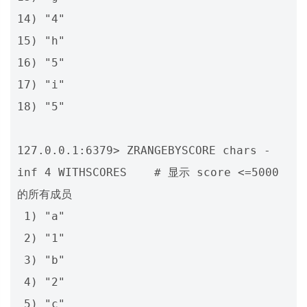
14) "4"

15) "h"

16) "5"

17) "i"

18) "5"

127.0.0.1:6379> ZRANGEBYSCORE chars -
inf 4 WITHSCORES    # 显示 score <=5000 
的所有成员

 1) "a"

 2) "1"

 3) "b"

 4) "2"

 5) "c"
