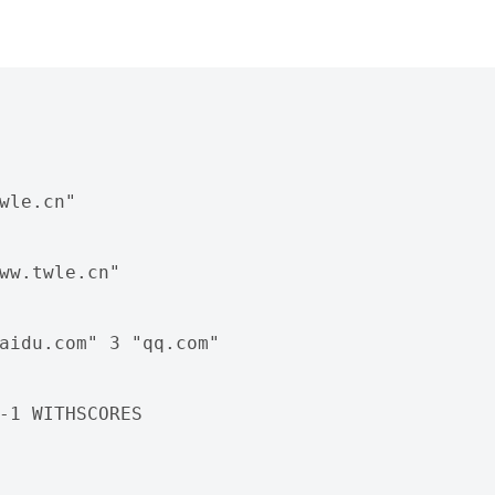
wle.cn"

ww.twle.cn"

aidu.com" 3 "qq.com"

-1 WITHSCORES
