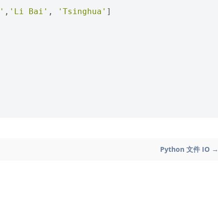
'
,
'Li Bai'
,
'Tsinghua'
]
Python 文件 IO 