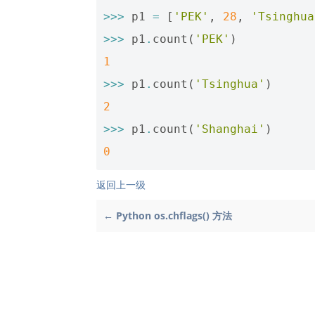
>>>
p1
=
[
'PEK'
,
28
,
'Tsinghua
>>>
p1
.
count
(
'PEK'
)
1
>>>
p1
.
count
(
'Tsinghua'
)
2
>>>
p1
.
count
(
'Shanghai'
)
0
返回上一级
← Python os.chflags() 方法