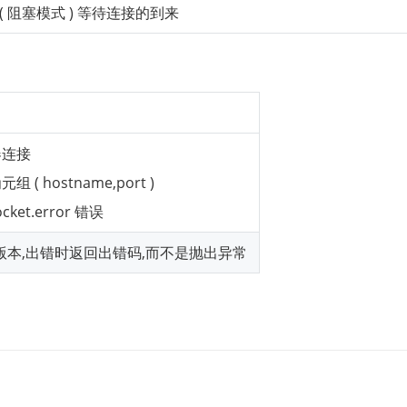
( 阻塞模式 ) 等待连接的到来
器连接
 ( hostname,port )
et.error 错误
的扩展版本,出错时返回出错码,而不是抛出异常