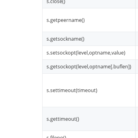
s.close()
s.getpeername()
s.getsockname()
s.setsockopt(level,optname,value)
s.getsockopt(level,optname[.buflen])
s.settimeout(timeout)
s.gettimeout()
s.fileno()