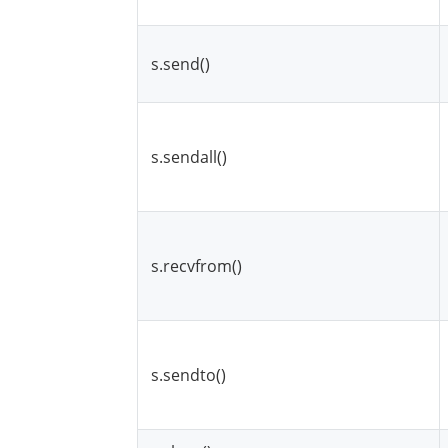
s.send()
s.sendall()
s.recvfrom()
s.sendto()