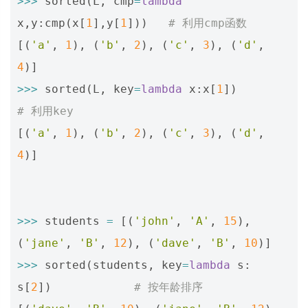
>>>
sorted
(
L
,
cmp
=
lambda
x
,
y
:
cmp
(
x
[
1
],
y
[
1
]))
# 利用cmp函数
[(
'a'
,
1
),
(
'b'
,
2
),
(
'c'
,
3
),
(
'd'
,
4
)]
>>>
sorted
(
L
,
key
=
lambda
x
:
x
[
1
])
# 利用key
[(
'a'
,
1
),
(
'b'
,
2
),
(
'c'
,
3
),
(
'd'
,
4
)]
>>>
students
=
[(
'john'
,
'A'
,
15
),
(
'jane'
,
'B'
,
12
),
(
'dave'
,
'B'
,
10
)]
>>>
sorted
(
students
,
key
=
lambda
s
:
s
[
2
])
# 按年龄排序