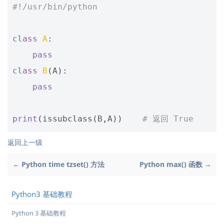
#!/usr/bin/python
class
A
:
pass
class
B
(
A
):
pass
print
(
issubclass
(
B
,
A
))
# 返回 True
返回上一级
← Python time tzset() 方法
Python max() 函数 →
Python3 基础教程
Python 3 基础教程