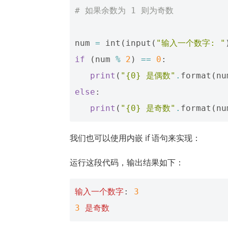
# 如果余数为 1 则为奇数
num
=
int
(
input
(
"输入一个数字: "
if
(
num
%
2
)
==
0
:
print
(
"{0} 是偶数"
.
format
(
nu
else
:
print
(
"{0} 是奇数"
.
format
(
nu
我们也可以使用内嵌 if 语句来实现：
运行这段代码，输出结果如下：
输入一个数字
:
3
3
是奇数