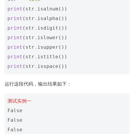
print
(
str
.
isalnum
())
print
(
str
.
isalpha
())
print
(
str
.
isdigit
())
print
(
str
.
islower
())
print
(
str
.
isupper
())
print
(
str
.
istitle
())
print
(
str
.
isspace
())
运行这段代码，输出结果如下：
测试实例一
False
False
False