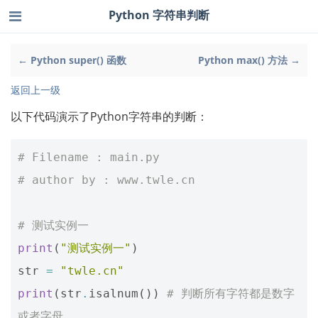
Python 字符串判断
← Python super() 函数
Python max() 方法 →
返回上一级
以下代码演示了Python字符串的判断：
# Filename : main.py
# author by : www.twle.cn
# 测试实例一
print
(
"测试实例一"
)
str
=
"twle.cn"
print
(
str
.
isalnum
())
# 判断所有字符都是数字
或者字母