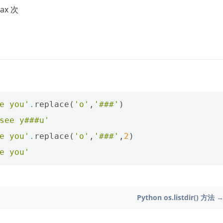
x 次
e you'
.
replace
(
'o'
,
'###'
)
see y###u'
e you'
.
replace
(
'o'
,
'###'
,
2
)
e you'
Python os.listdir() 方法 