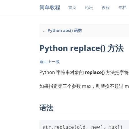
简单教程
首页
论坛
教程
专栏
← Python abs() 函数
Python replace() 方法
返回上一级
Python 字符串对象的
replace()
方法把字符串中
如果指定第三个参数 max，则替换不超过 ma
语法
str
.
replace
(
old
,
new
[,
max
])