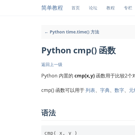
简单教程
首页
论坛
教程
专栏
← Python time.time() 方法
Python cmp() 函数
返回上一级
Python 内置的
cmp(x,y)
函数用于比较2个对象，如果
cmp() 函数可以用于
列表
、
字典
、
数字
、
元
语法
cmp
(
x
,
y
)