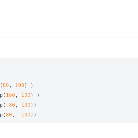
(
80
,
100
)
)
p
(
180
,
100
)
)
p
(
-
80
,
100
))
p
(
80
,
-
100
))