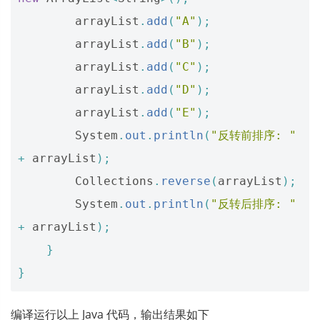
arrayList
.
add
(
"A"
);
arrayList
.
add
(
"B"
);
arrayList
.
add
(
"C"
);
arrayList
.
add
(
"D"
);
arrayList
.
add
(
"E"
);
System
.
out
.
println
(
"反转前排序: "
+
arrayList
);
Collections
.
reverse
(
arrayList
);
System
.
out
.
println
(
"反转后排序: "
+
arrayList
);
}
}
编译运行以上 Java 代码，输出结果如下