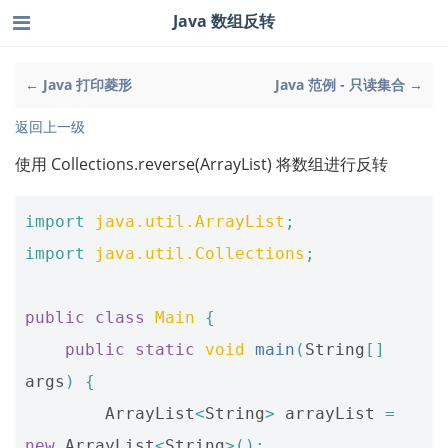
Java 数组反转
← Java 打印菱形
Java 范例 - 只读集合 →
返回上一级
使用 Collections.reverse(ArrayList) 将数组进行反转
import
java.util.ArrayList
;
import
java.util.Collections
;
public
class
Main
{
public
static
void
main
(
String
[]
args
)
{
ArrayList
<
String
>
arrayList
=
new
ArrayList
<
String
>();