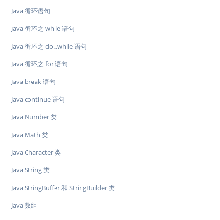
Java 循环语句
Java 循环之 while 语句
Java 循环之 do...while 语句
Java 循环之 for 语句
Java break 语句
Java continue 语句
Java Number 类
Java Math 类
Java Character 类
Java String 类
Java StringBuffer 和 StringBuilder 类
Java 数组