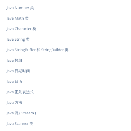
Java Number 类
Java Math 类
Java Character 类
Java String 类
Java StringBuffer 和 StringBuilder 类
Java 数组
Java 日期时间
Java 日历
Java 正则表达式
Java 方法
Java 流 ( Stream )
Java Scanner 类