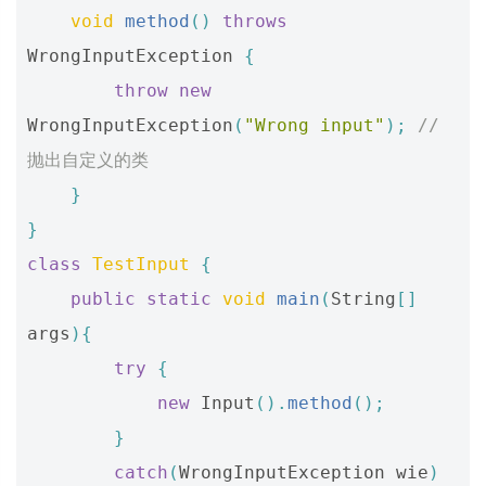
void
method
()
throws
WrongInputException
{
throw
new
WrongInputException
(
"Wrong input"
);
// 
抛出自定义的类
}
}
class
TestInput
{
public
static
void
main
(
String
[]
args
){
try
{
new
Input
().
method
();
}
catch
(
WrongInputException
wie
)