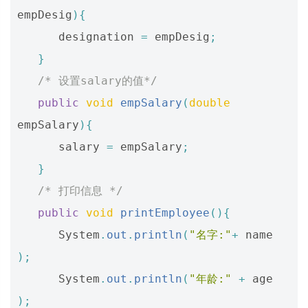
empDesig
){
designation
=
empDesig
;
}
/* 设置salary的值*/
public
void
empSalary
(
double
empSalary
){
salary
=
empSalary
;
}
/* 打印信息 */
public
void
printEmployee
(){
System
.
out
.
println
(
"名字:"
+
name
);
System
.
out
.
println
(
"年龄:"
+
age
);