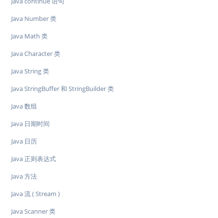
Java continue 语句
Java Number 类
Java Math 类
Java Character 类
Java String 类
Java StringBuffer 和 StringBuilder 类
Java 数组
Java 日期时间
Java 日历
Java 正则表达式
Java 方法
Java 流 ( Stream )
Java Scanner 类