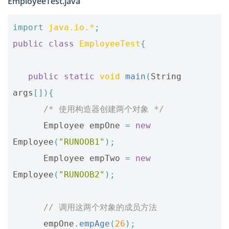
EmployeeTest.java
import
java.io.*
;
public
class
EmployeeTest
{
public
static
void
main
(
String
args
[]){
/* 使用构造器创建两个对象 */
Employee
empOne
=
new
Employee
(
"RUNOOB1"
);
Employee
empTwo
=
new
Employee
(
"RUNOOB2"
);
// 调用这两个对象的成员方法
empOne
.
empAge
(
26
);