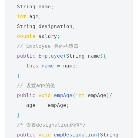
String
name
;
int
age
;
String
designation
;
double
salary
;
// Employee 类的构造器
public
Employee
(
String
name
){
this
.
name
=
name
;
}
// 设置age的值
public
void
empAge
(
int
empAge
){
age
=
empAge
;
}
/* 设置designation的值*/
public
void
empDesignation
(
String