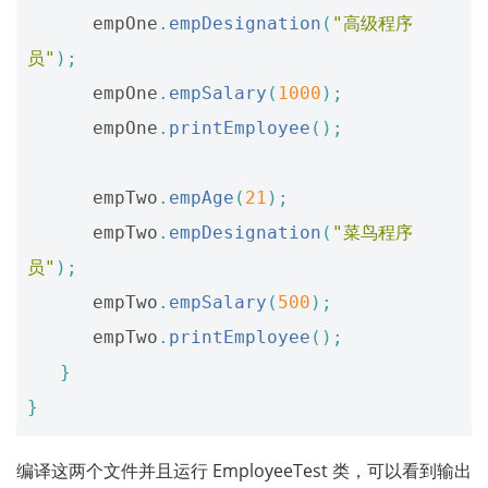
empOne
.
empDesignation
(
"高级程序
员"
);
empOne
.
empSalary
(
1000
);
empOne
.
printEmployee
();
empTwo
.
empAge
(
21
);
empTwo
.
empDesignation
(
"菜鸟程序
员"
);
empTwo
.
empSalary
(
500
);
empTwo
.
printEmployee
();
}
}
编译这两个文件并且运行 EmployeeTest 类，可以看到输出