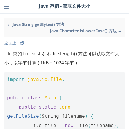
Java 范例 - 获取文件大小
← Java String getBytes() 方法
Java Character isLowerCase() 方法 →
返回上一级
File 类的 file.exists() 和 file.length() 方法可以获取文件大
小，以字节计算 ( 1KB = 1024 字节 )
import
java.io.File
;
public
class
Main
{
public
static
long
getFileSize
(
String
filename
)
{
File
file
=
new
File
(
filename
);