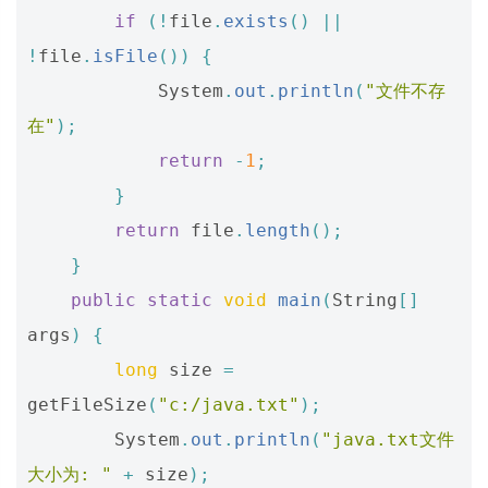
if
(!
file
.
exists
()
||
!
file
.
isFile
())
{
System
.
out
.
println
(
"文件不存
在"
);
return
-
1
;
}
return
file
.
length
();
}
public
static
void
main
(
String
[]
args
)
{
long
size
=
getFileSize
(
"c:/java.txt"
);
System
.
out
.
println
(
"java.txt文件
大小为: "
+
size
);