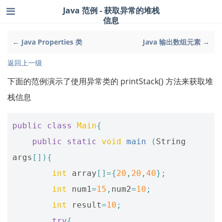
Java 范例 - 获取异常的堆栈
信息
← Java Properties 类
Java 输出数组元素 →
返回上一级
下面的范例演示了使用异常类的 printStack() 方法来获取堆
栈信息
public
class
Main
{
public
static
void
main
(
String
args
[]){
int
array
[]={
20
,
20
,
40
};
int
num1
=
15
,
num2
=
10
;
int
result
=
10
;
try
{