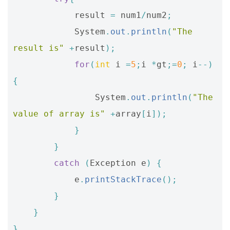
result
=
num1
/
num2
;
System
.
out
.
println
(
"The 
result is"
+
result
);
for
(
int
i
=
5
;
i
*
gt
;=
0
;
i
--)
{
System
.
out
.
println
(
"The 
value of array is"
+
array
[
i
]);
}
}
catch
(
Exception
e
)
{
e
.
printStackTrace
();
}
}
}