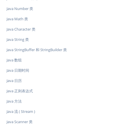
Java Number 类
Java Math 类
Java Character 类
Java String 类
Java StringBuffer 和 StringBuilder 类
Java 数组
Java 日期时间
Java 日历
Java 正则表达式
Java 方法
Java 流 ( Stream )
Java Scanner 类