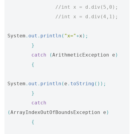
//int x = d.div(5,0);  
//int x = d.div(4,1);  
System
.
out
.
println
(
"x="
+
x
);
}
catch
(
ArithmeticException
e
)
{
System
.
out
.
println
(
e
.
toString
());
}
catch
(
ArrayIndexOutOfBoundsException
e
)
{