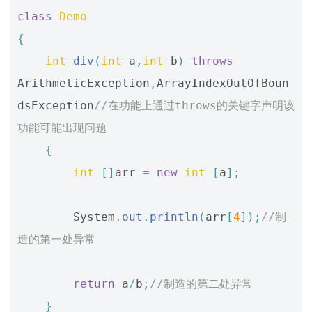
class
Demo
{
int
div
(
int
a
,
int
b
)
throws
ArithmeticException
,
ArrayIndexOutOfBoun
dsException
//在功能上通过throws的关键字声明该
功能可能出现问题  
{
int
[]
arr
=
new
int
[
a
];
System
.
out
.
println
(
arr
[
4
]);
//制
造的第一处异常  
return
a
/
b
;
//制造的第二处异常  
}