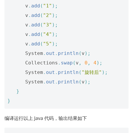
v
.
add
(
"1"
);
v
.
add
(
"2"
);
v
.
add
(
"3"
);
v
.
add
(
"4"
);
v
.
add
(
"5"
);
System
.
out
.
println
(
v
);
Collections
.
swap
(
v
,
0
,
4
);
System
.
out
.
println
(
"旋转后"
);
System
.
out
.
println
(
v
);
}
}
编译运行以上 Java 代码，输出结果如下