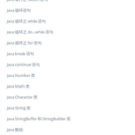
Java 循环语句
Java 循环之 while 语句
Java 循环之 do...while 语句
Java 循环之 for 语句
Java break 语句
Java continue 语句
Java Number 类
Java Math 类
Java Character 类
Java String 类
Java StringBuffer 和 StringBuilder 类
Java 数组