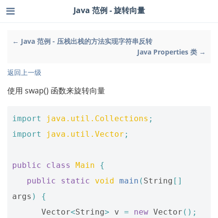
Java 范例 - 旋转向量
← Java 范例 - 压栈出栈的方法实现字符串反转
Java Properties 类 →
返回上一级
使用 swap() 函数来旋转向量
import
java.util.Collections
;
import
java.util.Vector
;
public
class
Main
{
public
static
void
main
(
String
[]
args
)
{
Vector
<
String
>
v
=
new
Vector
();