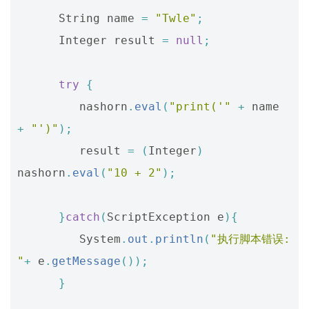
String
name
=
"Twle"
;
Integer
result
=
null
;
try
{
nashorn
.
eval
(
"print('"
+
name
+
"')"
);
result
=
(
Integer
)
nashorn
.
eval
(
"10 + 2"
);
}
catch
(
ScriptException
e
){
System
.
out
.
println
(
"执行脚本错误: 
"
+
e
.
getMessage
());
}