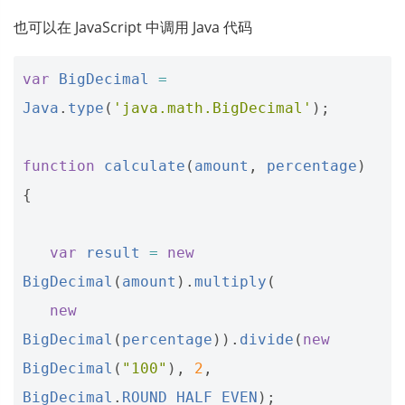
也可以在 JavaScript 中调用 Java 代码
var
BigDecimal
=
Java
.
type
(
'java.math.BigDecimal'
);
function
calculate
(
amount
,
percentage
)
{
var
result
=
new
BigDecimal
(
amount
).
multiply
(
new
BigDecimal
(
percentage
)).
divide
(
new
BigDecimal
(
"100"
),
2
,
BigDecimal
.
ROUND_HALF_EVEN
);