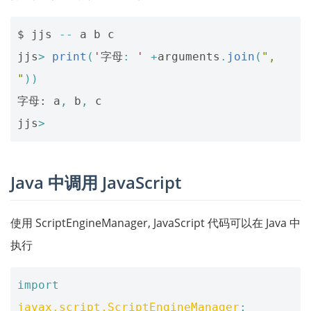
$
jjs
--
a
b
c
jjs
>
print
(
'
字母
:
'
+
arguments
.
join
(
", 
"
))
字母:
a
,
b
,
c
jjs
>
Java 中调用 JavaScript
使用 ScriptEngineManager, JavaScript 代码可以在 Java 中
执行
import
javax.script.ScriptEngineManager
;