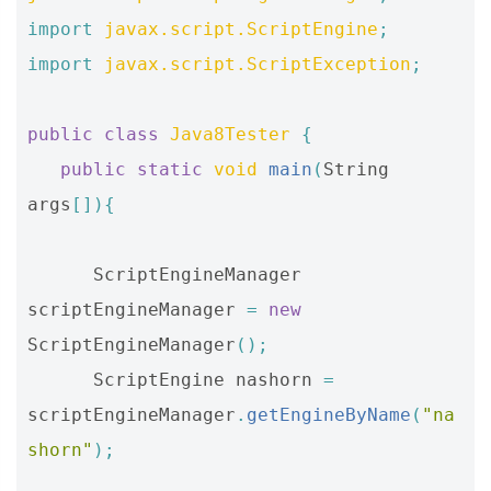
import
javax.script.ScriptEngine
;
import
javax.script.ScriptException
;
public
class
Java8Tester
{
public
static
void
main
(
String
args
[]){
ScriptEngineManager
scriptEngineManager
=
new
ScriptEngineManager
();
ScriptEngine
nashorn
=
scriptEngineManager
.
getEngineByName
(
"na
shorn"
);