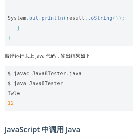
System
.
out
.
println
(
result
.
toString
());
}
}
编译运行以上 Java 代码，输出结果如下
$ javac Java8Tester.java 

$ java Java8Tester

12
JavaScript 中调用 Java