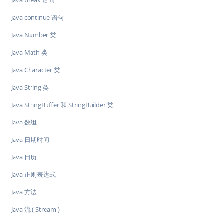
Java break 语句
Java continue 语句
Java Number 类
Java Math 类
Java Character 类
Java String 类
Java StringBuffer 和 StringBuilder 类
Java 数组
Java 日期时间
Java 日历
Java 正则表达式
Java 方法
Java 流 ( Stream )